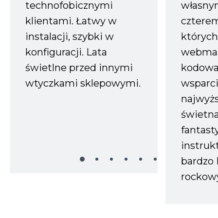
technofobicznymi
własnym
klientami. Łatwy w
czterem
instalacji, szybki w
których
konfiguracji. Lata
webmas
świetlne przed innymi
kodowa
wtyczkami sklepowymi.
wsparci
najwyż
świetn
fantast
instruk
bardzo 
rockow