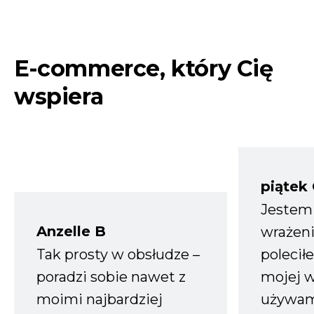
E-commerce, który Cię
wspiera
piątek
Jestem
Anzelle B
wrażeni
Tak prosty w obsłudze –
polecił
poradzi sobie nawet z
mojej w
moimi najbardziej
używam