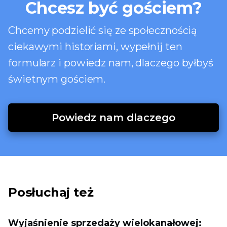
Chcesz być gościem?
Chcemy podzielić się ze społecznością
ciekawymi historiami, wypełnij ten
formularz i powiedz nam, dlaczego byłbyś
świetnym gościem.
Powiedz nam dlaczego
Posłuchaj też
Wyjaśnienie sprzedaży wielokanałowej: