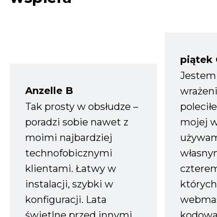
piątek
Jestem
Anzelle B
wrażeni
Tak prosty w obsłudze –
polecił
poradzi sobie nawet z
mojej w
moimi najbardziej
używam
technofobicznymi
własnym
klientami. Łatwy w
czterem
instalacji, szybki w
których
konfiguracji. Lata
webmas
świetlne przed innymi
kodowa