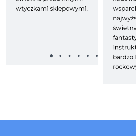
wtyczkami sklepowymi.
wsparci
najwyż
świetn
fantast
instruk
bardzo 
rockow