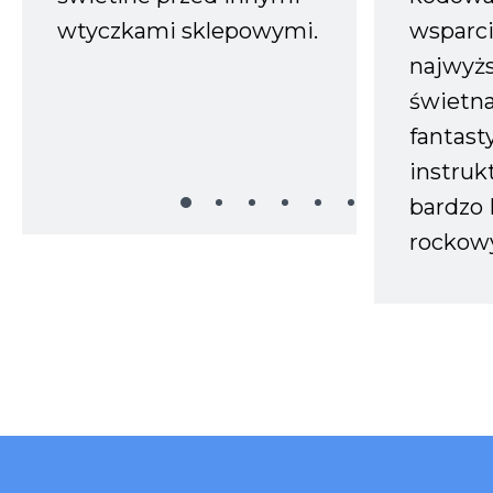
wtyczkami sklepowymi.
wsparci
najwyż
świetn
fantast
instruk
bardzo 
rockow