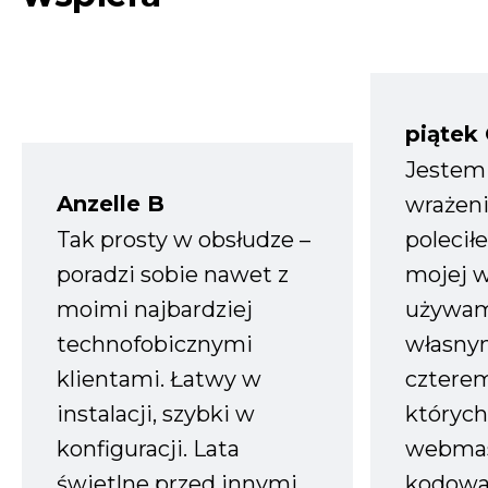
piątek
Jestem
Anzelle B
wrażeni
Tak prosty w obsłudze –
polecił
poradzi sobie nawet z
mojej w
moimi najbardziej
używam
technofobicznymi
własnym
klientami. Łatwy w
czterem
instalacji, szybki w
których
konfiguracji. Lata
webmas
świetlne przed innymi
kodowa