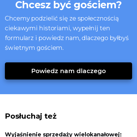
Chcesz być gościem?
Chcemy podzielić się ze społecznością
ciekawymi historiami, wypełnij ten
formularz i powiedz nam, dlaczego byłbyś
świetnym gościem.
Powiedz nam dlaczego
Posłuchaj też
Wyjaśnienie sprzedaży wielokanałowej: