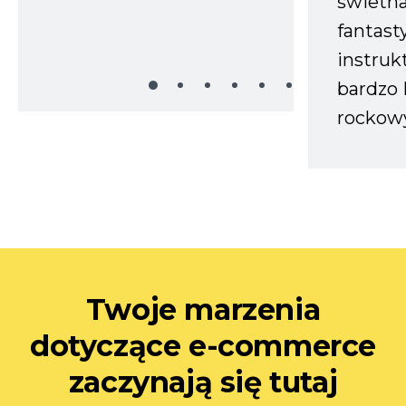
świetn
fantast
instruk
bardzo 
rockow
Twoje marzenia
dotyczące e-commerce
zaczynają się tutaj