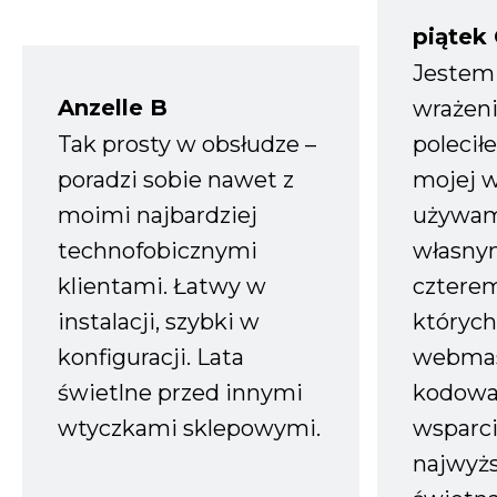
piątek
Jestem
Anzelle B
wrażeni
Tak prosty w obsłudze –
polecił
poradzi sobie nawet z
mojej w
moimi najbardziej
używam
technofobicznymi
własnym
klientami. Łatwy w
czterem
instalacji, szybki w
których
konfiguracji. Lata
webmas
świetlne przed innymi
kodowa
wtyczkami sklepowymi.
wsparci
najwyż