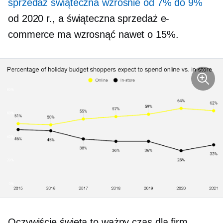
sprzedaż świąteczna wzrośnie od 7% do 9%
od 2020 r., a świąteczna sprzedaż e-
commerce ma wzrosnąć nawet o 15%.
Oczywiście święta to ważny czas dla firm