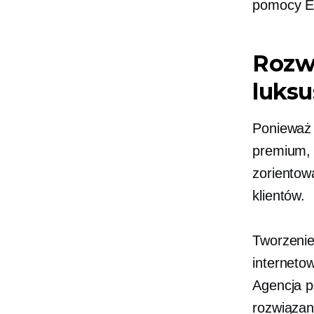
pomocy Ec
Rozw
luks
Ponieważ 
premium, 
zorientow
klientów.
Tworzenie
interneto
Agencja p
rozwiązan