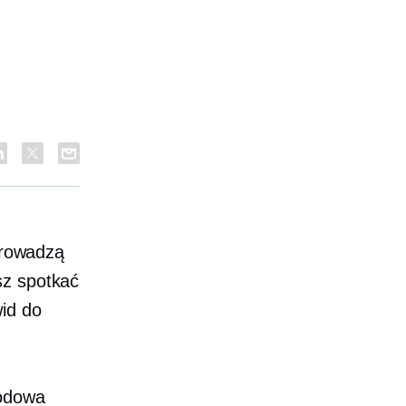
 prowadzą
sz spotkać
wid do
odowa