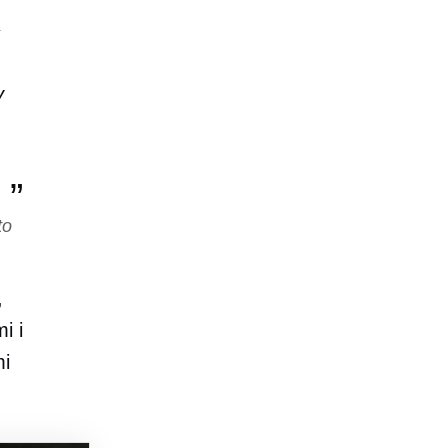
y
to
,
i i
mi