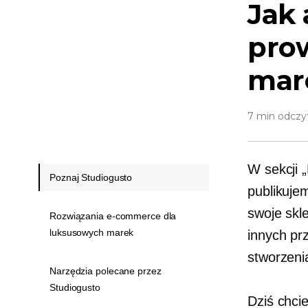
Jak 
pro
mar
7 min odczy
W sekcji 
Poznaj Studiogusto
publikuj
swoje skl
Rozwiązania e-commerce dla
luksusowych marek
innych pr
stworzeni
Narzędzia polecane przez
Studiogusto
Dziś chci