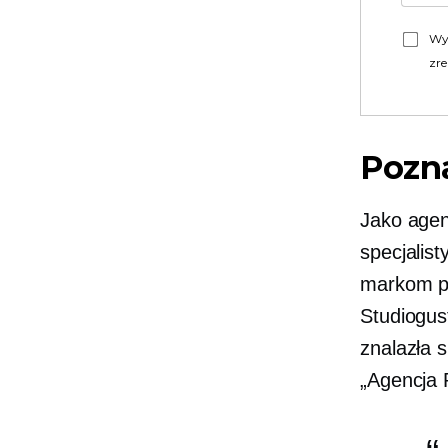
Wy
zre
Pozna
Jako agen
specjalis
markom pr
Studiogus
znalazła 
„Agencja 