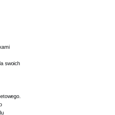
kami
la swoich
rnetowego.
o
lu