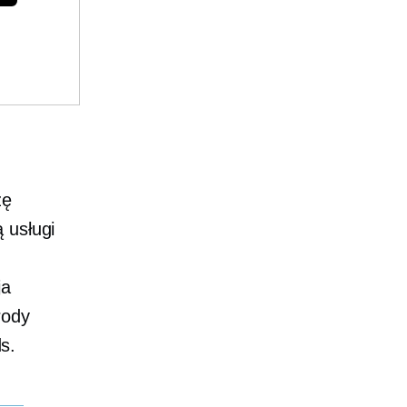
zę
 usługi
ja
rody
s.