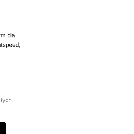
ym dla
htspeed,
ałych