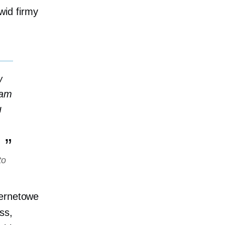
wid firmy
w
nam
u
to
ternetowe
ss,