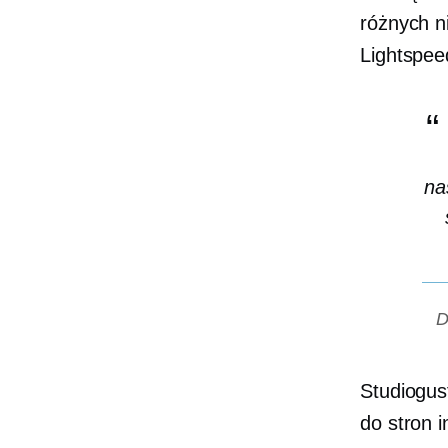
różnych n
Lightspee
na
D
Studiogus
do stron 