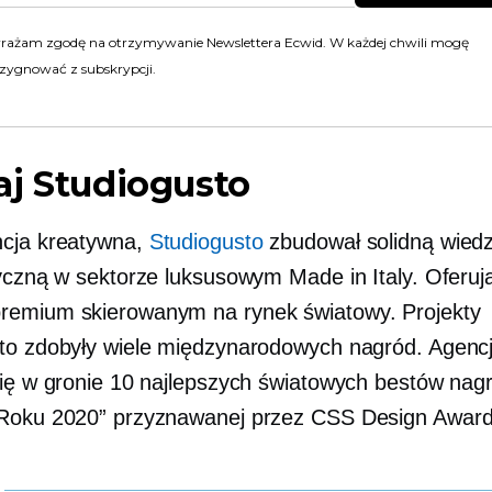
rażam zgodę na otrzymywanie Newslettera Ecwid. W każdej chwili mogę
zygnować z subskrypcji.
j Studiogusto
cja kreatywna,
Studiogusto
zbudował solidną wied
tyczną w sektorze luksusowym Made in Italy. Oferują
emium skierowanym na rynek światowy. Projekty
to zdobyły wiele międzynarodowych nagród. Agenc
się w gronie 10 najlepszych światowych bestów nag
Roku 2020” przyznawanej przez CSS Design Award