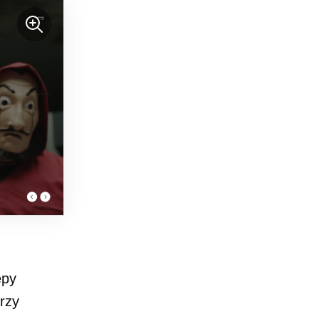
epy
rzy