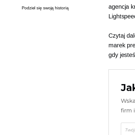
agencja k
Podziel się swoją historią
Lightspee
Czytaj dal
marek pre
gdy jesteś
Ja
Wska
firm 