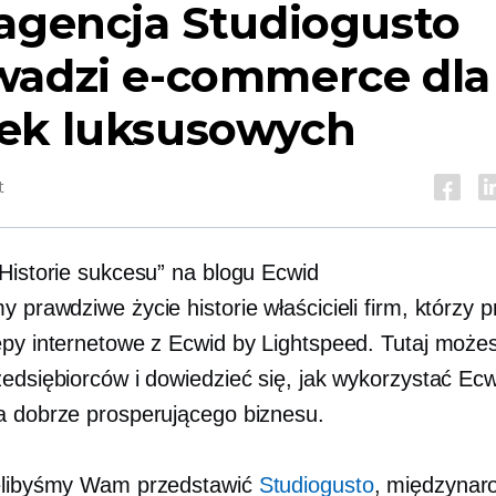
agencja Studiogusto
wadzi e-commerce dla
ek luksusowych
t
„Historie sukcesu” na blogu Ecwid
emy
prawdziwe życie
historie właścicieli firm, którzy
epy internetowe z Ecwid by Lightspeed. Tutaj może
zedsiębiorców i dowiedzieć się, jak wykorzystać Ec
a dobrze prosperującego biznesu.
elibyśmy Wam przedstawić
Studiogusto
, międzynar