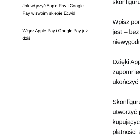
skonfigur
Jak włączyć Apple Pay i Google
Pay w swoim sklepie Ecwid
Wpisz po
Włącz Apple Pay i Google Pay już
jest – bez
dziś
niewygodne
Dzięki Ap
zapomnieć
ukończyć c
Skonfigur
utworzyć p
kupującyc
płatności