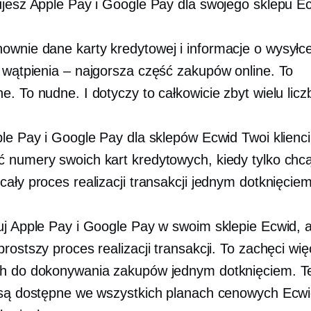
ujesz Apple Pay i Google Pay dla swojego sklepu E
nownie
dane karty kredytowej i informacje o wysyłc
 wątpienia –
najgorsza część zakupów online. To
. To nudne. I dotyczy to całkowicie zbyt wielu licz
ple Pay i Google Pay dla sklepów Ecwid Twoi klienc
 numery swoich kart kredytowych, kiedy tylko chc
ały proces realizacji transakcji jednym dotknięciem
uj Apple Pay i Google Pay w swoim sklepie Ecwid, 
rostszy proces realizacji transakcji. To zachęci wię
h do dokonywania zakupów jednym dotknięciem. T
 są dostępne we wszystkich planach cenowych Ecw