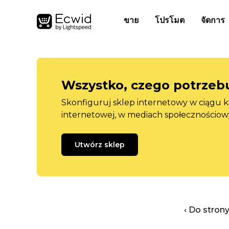
ขาย
โปรโมต
จัดการ
Wszystko, czego potrzebu
Skonfiguruj sklep internetowy w ciągu k
internetowej, w mediach społecznościow
Utwórz sklep
‹ Do stron