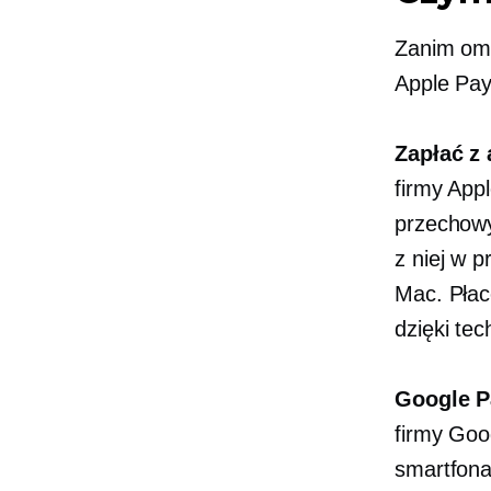
Zanim omó
Apple Pay
Zapłać z 
firmy App
przechowy
z niej w p
Mac. Płac
dzięki te
Google P
firmy Goo
smartfona