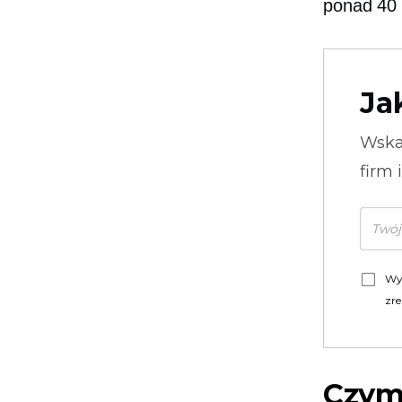
ponad 40 
Ja
Wska
firm 
Wy
zre
Czym 