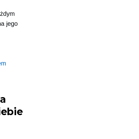
każdym
na jego
lem
la
iebie