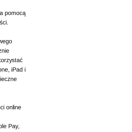
 za pomocą
ści.
owego
znie
korzystać
ne, iPad i
pieczne
ci online
ple Pay,