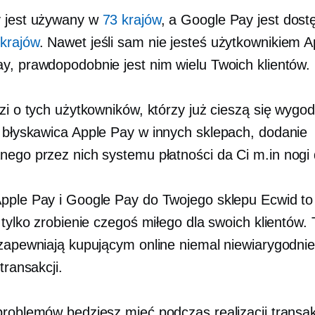
 jest używany w
73 krajów
, a Google Pay jest dost
 krajów
. Nawet jeśli sam nie jesteś użytkownikiem A
y, prawdopodobnie jest nim wielu Twoich klientów.
dzi o tych użytkowników, którzy już cieszą się wygo
k błyskawica
Apple Pay w innych sklepach, dodanie
nego przez nich systemu płatności da Ci m.in
nogi 
pple Pay i Google Pay do Twojego sklepu Ecwid to
 tylko zrobienie czegoś miłego dla swoich klientów.
 zapewniają kupującym online niemal niewiarygodnie
 transakcji.
problemów będziesz mieć podczas realizacji transak