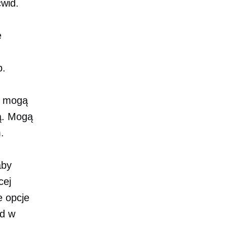
cwid.
e
b.
i mogą
ą. Mogą
.
aby
cej
e opcje
id w