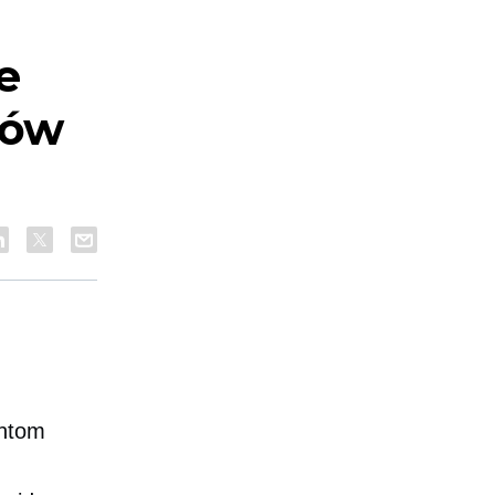
e
pów
entom