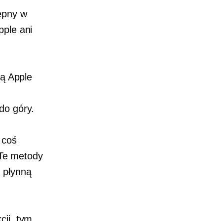
ępny w
pple ani
dą Apple
do góry.
 coś
 Te metody
 płynną
cji, tym