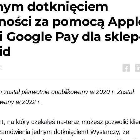
nym dotknięciem
tności za pomocą Appl
i Google Pay dla skle
id
t
n został pierwotnie opublikowany w 2020 r. Został
owany w 2022 r.
, na który czekałeś
na-teraz
możesz pozwolić kli
 zamówienia jednym dotknięciem! Wystarczy, że