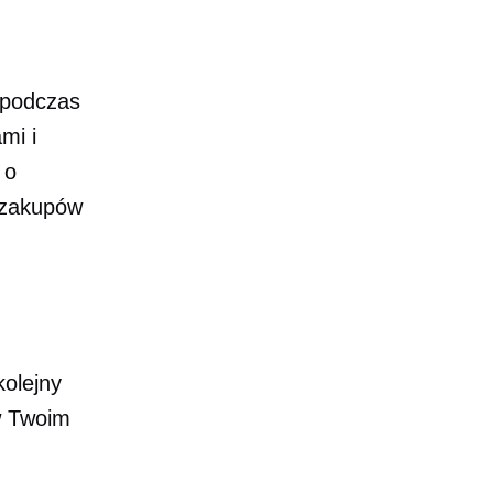
e podczas
mi i
 o
 zakupów
kolejny
w Twoim