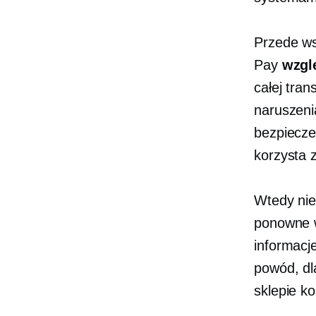
Przede ws
Pay
wzgl
całej tran
naruszeni
bezpiecze
korzysta z
Wtedy ni
ponowne 
informacj
powód, dl
sklepie k