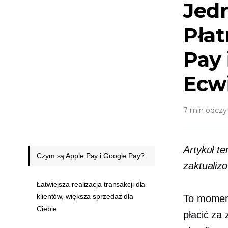
Jed
Pła
Pay 
Ecw
7 min odczy
Artykuł te
Czym są Apple Pay i Google Pay?
zaktualiz
Łatwiejsza realizacja transakcji dla
klientów, większa sprzedaż dla
To moment
Ciebie
płacić za