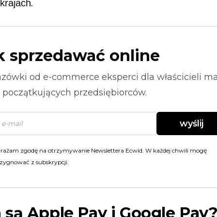
krajach.
k sprzedawać online
zówki od
e-commerce
eksperci dla właścicieli m
i początkujących przedsiębiorców.
wyślij
rażam zgodę na otrzymywanie Newslettera Ecwid. W każdej chwili mogę
zygnować z subskrypcji.
są Apple Pay i Google Pay