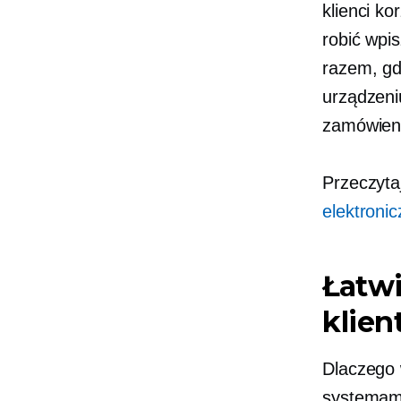
klienci k
robić
wpis
razem, gd
urządzeni
zamówien
Przeczyta
elektronic
Łatwi
klien
Dlaczego 
systemami