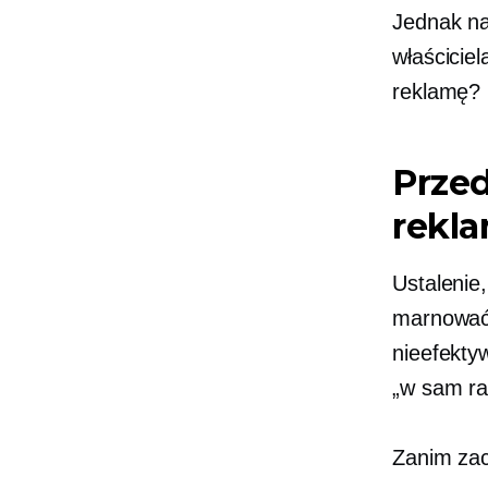
Jednak na
właścicie
reklamę?
Prze
rekl
Ustalenie
marnować 
nieefekty
„w sam ra
Zanim zac