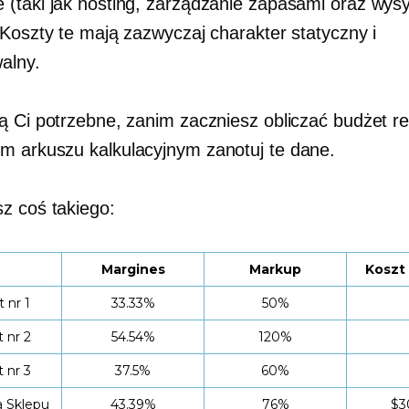
(taki jak hosting, zarządzanie zapasami oraz wysy
 Koszty te mają zazwyczaj charakter statyczny i
alny.
ą Ci potrzebne, zanim zaczniesz obliczać budżet r
 arkuszu kalkulacyjnym zanotuj te dane.
 coś takiego:
Margines
Markup
Koszt
 nr 1
33.33%
50%
 nr 2
54.54%
120%
 nr 3
37.5%
60%
a Sklepu
43.39%
76%
$3