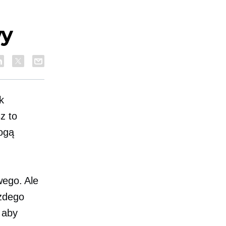
wy
k
z to
mogą
wego. Ale
ażdego
 aby