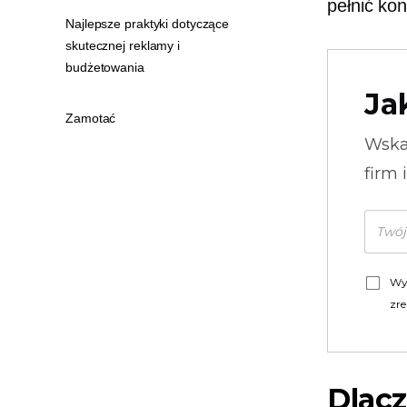
pełnić kon
Najlepsze praktyki dotyczące
skutecznej reklamy i
budżetowania
Ja
Zamotać
Wska
firm 
Wy
zre
Dlac