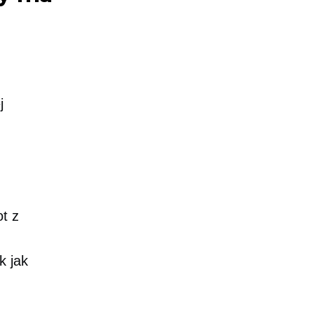
j
ot z
k jak