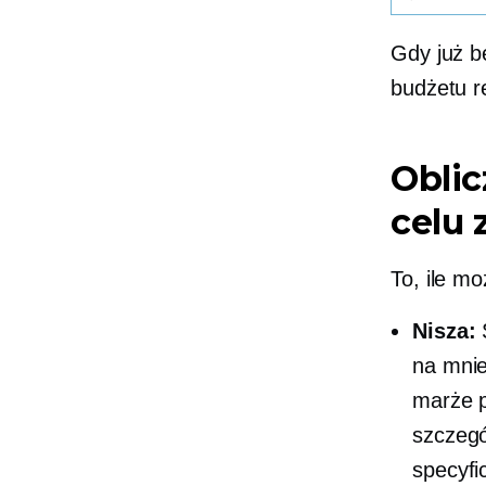
Gdy już b
budżetu 
Obli
celu 
To, ile m
Nisza:
S
na mnie
marże
szczegó
specyfi