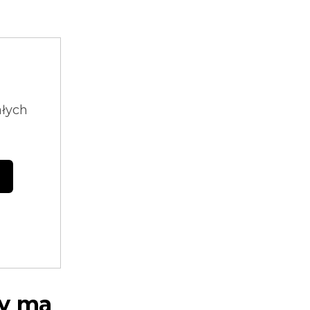
ałych
wy ma