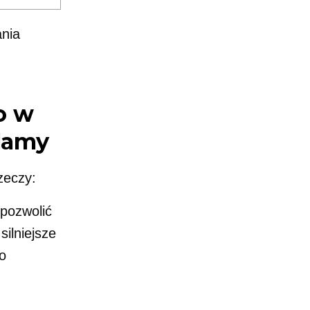
ania
o w
klamy
zeczy:
 pozwolić
ilniejsze
o