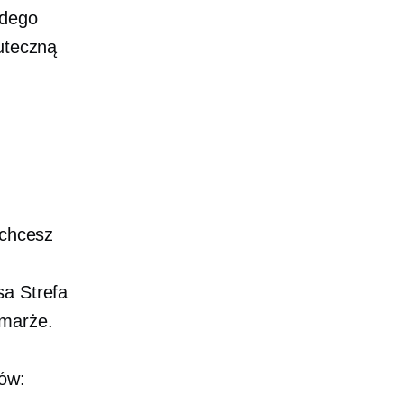
żdego
kuteczną
 chcesz
sa
Strefa
 marże.
ów: