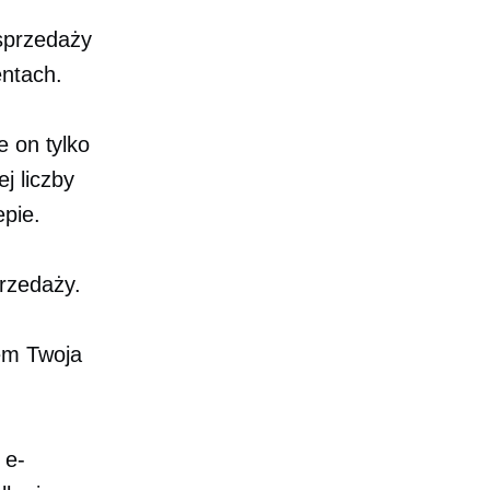
sprzedaży
entach.
e on tylko
j liczby
epie.
przedaży.
em Twoja
 e-