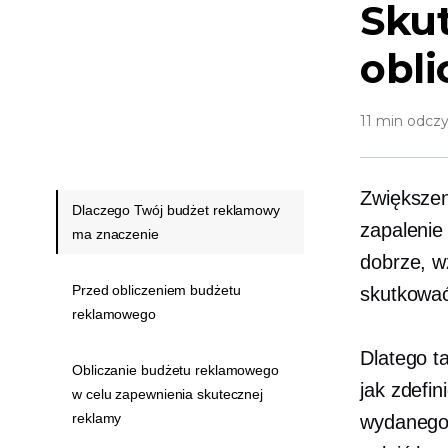
Skut
obl
11 min odczy
Zwiększen
Dlaczego Twój budżet reklamowy
zapalenie
ma znaczenie
dobrze, w
Przed obliczeniem budżetu
skutkowa
reklamowego
Dlatego t
Obliczanie budżetu reklamowego
jak zdefi
w celu zapewnienia skutecznej
reklamy
wydanego 