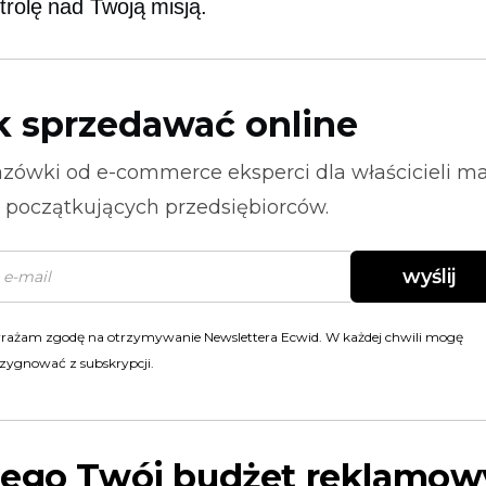
trolę nad Twoją misją.
k sprzedawać online
zówki od
e-commerce
eksperci dla właścicieli m
i początkujących przedsiębiorców.
wyślij
rażam zgodę na otrzymywanie Newslettera Ecwid. W każdej chwili mogę
zygnować z subskrypcji.
zego Twój budżet reklamo