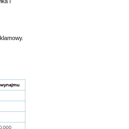
łka i
eklamowy.
 wynajmu
0.000