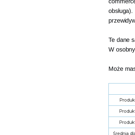
commerce 
obsługa).
przewidyw
Te dane s
W osobnym
Może masz
Produkt
Produkt
Produkt
Średnia dl