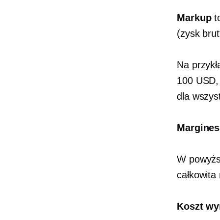
Markup
t
(zysk bru
Na przykł
100 USD, 
dla wszys
Margines
W powyższ
całkowita
Koszt w