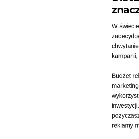
znac
W świecie
zadecydow
chwytanie
kampanii,
Budżet re
marketing
wykorzyst
inwestycji
pożyczasz
reklamy 