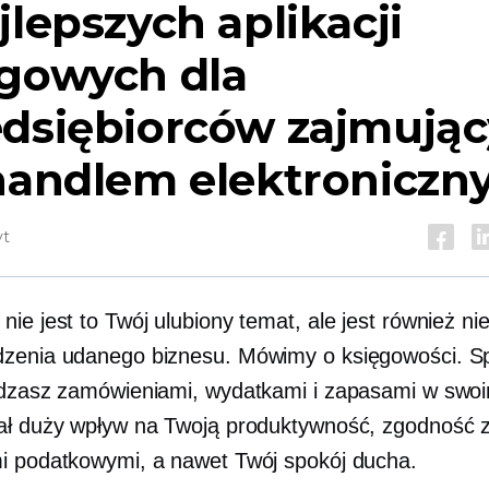
jlepszych aplikacji
ęgowych dla
edsiębiorców zajmują
 handlem elektronicz
yt
nie jest to Twój ulubiony temat, ale jest również n
zenia udanego biznesu. Mówimy o księgowości. S
ądzasz zamówieniami, wydatkami i zapasami w swoi
ał duży wpływ na Twoją produktywność, zgodność 
i podatkowymi, a nawet Twój spokój ducha.