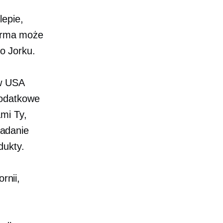
epie,
irma może
go Jorku.
ów USA
odatkowe
ami Ty,
ładanie
dukty.
rnii,