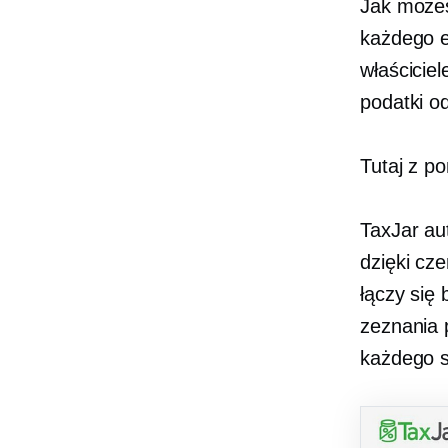
Jak możes
każdego
właścicie
podatki od
Tutaj z p
TaxJar au
dzięki cz
łączy się
zeznania 
każdego s