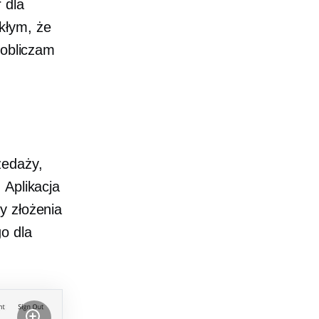
 dla
kłym, że
 obliczam
zedaży,
 Aplikacja
y złożenia
o dla