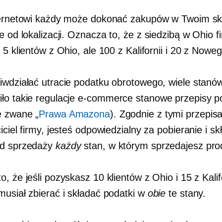
ternetowi każdy może dokonać zakupów w Twoim skl
e od lokalizacji. Oznacza to, że
z siedzibą w Ohio
f
 5 klientów z Ohio, ale 100 z Kalifornii i 20 z Nowe
iwdziałać utracie podatku obrotowego, wiele stan
ło takie regulacje
e-commerce
stanowe przepisy p
e zwane „
Prawa Amazona
). Zgodnie z tymi przepis
iciel firmy, jesteś odpowiedzialny za pobieranie i sk
od sprzedaży
każdy
stan, w którym sprzedajesz pro
, że jeśli pozyskasz 10 klientów z Ohio i 15 z Kalifo
musiał zbierać i składać podatki w
obie
te stany.