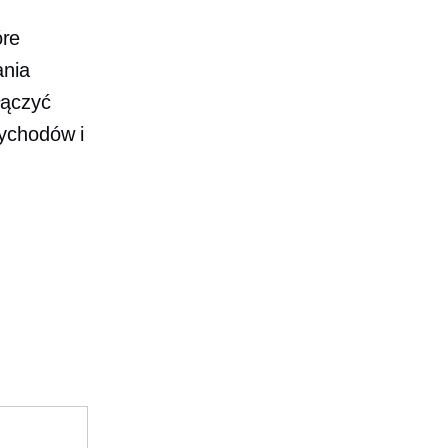
óre
ania
łączyć
zychodów i