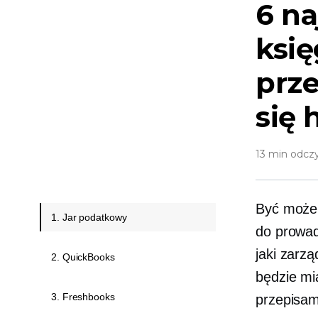
6 na
ksi
prz
się
13 min odcz
Być może 
1. Jar podatkowy
do prowad
jaki zarz
2. QuickBooks
będzie mi
3. Freshbooks
przepisam