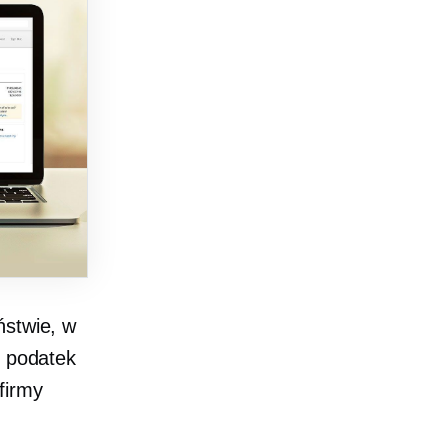
ństwie, w
y podatek
firmy