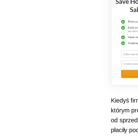
Kiedyś fi
którym pr
od sprzed
płaciły p