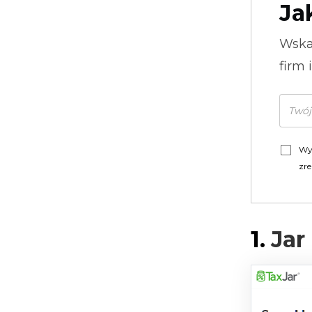
Ja
Wska
firm 
Wy
zre
1.
Jar