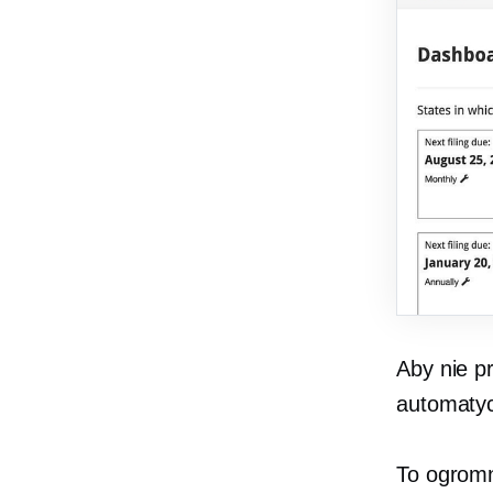
Aby nie p
automatyc
To ogromn