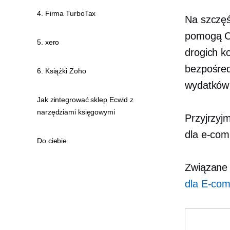
4. Firma TurboTax
Na szczęśc
pomogą Ci
5. xero
drogich k
bezpośred
6. Książki Zoho
wydatków 
Jak zintegrować sklep Ecwid z
narzędziami księgowymi
Przyjrzyj
dla
e-com
Do ciebie
Związane
dla
E-co