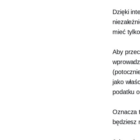
Dzięki in
niezależni
mieć tylko
Aby przec
wprowadzi
(potoczni
jako właśc
podatku 
Oznacza to
będziesz 