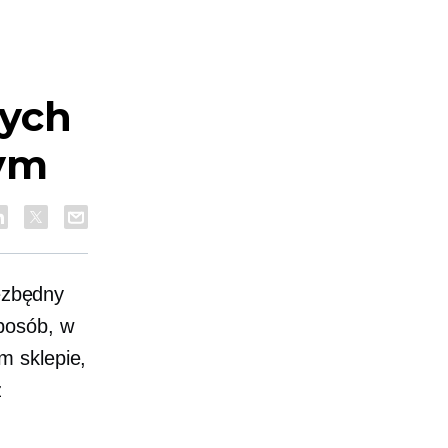
cych
nym
iezbędny
posób, w
m sklepie,
z