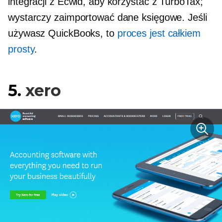
integracji z Ecwid, aby korzystać z TurboTax;
wystarczy zaimportować dane księgowe. Jeśli
używasz QuickBooks, to
proces jest całkiem
prosty
.
5.
xero