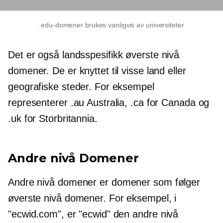
.edu-domener brukes vanligvis av universiteter
Det er også
landsspesifikk
øverste nivå
domener. De er knyttet til visse land eller
geografiske steder. For eksempel
representerer .au Australia, .ca for Canada og
.uk for Storbritannia.
Andre nivå
Domener
Andre nivå
domener er domener som følger
øverste nivå
domener. For eksempel, i
"ecwid.com", er "ecwid" den
andre nivå