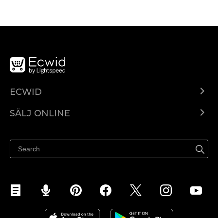
ECWID
Ecwid.com
SÄLJ ONLINE
Pris
Sälj överallt
Hjälpcenter
Sälj på Facebook
Sälj på Instagram