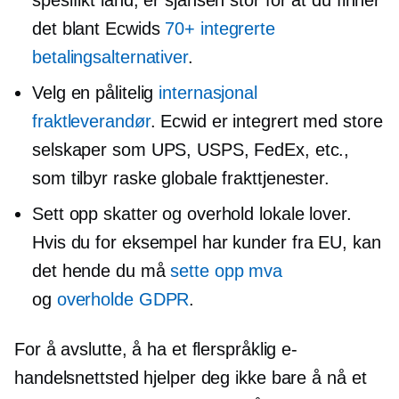
spesifikt land, er sjansen stor for at du finner
det blant Ecwids
70+ integrerte
betalingsalternativer
.
Velg en pålitelig
internasjonal
fraktleverandør
. Ecwid er integrert med store
selskaper som UPS, USPS, FedEx, etc.,
som tilbyr raske globale frakttjenester.
Sett opp skatter og overhold lokale lover.
Hvis du for eksempel har kunder fra EU, kan
det hende du må
sette opp mva
og
overholde GDPR
.
For å avslutte, å ha et flerspråklig e-
handelsnettsted hjelper deg ikke bare å nå et