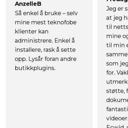
AnzelleB
Jeg er 
Så enkel å bruke – selv
at jeg 
mine mest teknofobe
til net
klienter kan
mine og
administrere. Enkel å
til min
installere, rask å sette
sammen
opp. Lysår foran andre
som jeg
butikkplugins.
for. Va
utmerke
støtte, 
dokume
fantast
videoer
Ecwid, 