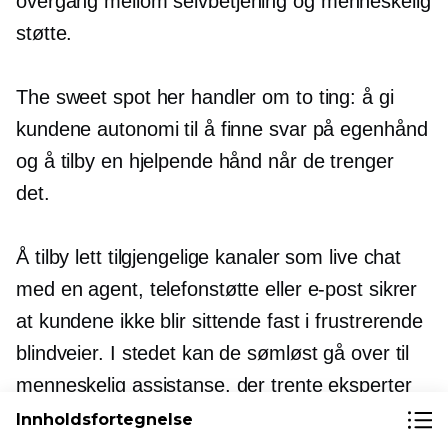
overgang mellom
selvbetjening
og menneskelig
støtte.
The sweet spot her handler om to ting: å gi
kundene autonomi til å finne svar på egenhånd
og å tilby en hjelpende hånd når de trenger
det.
Å tilby lett tilgjengelige kanaler som live chat
med en agent, telefonstøtte eller e-post sikrer
at kundene ikke blir sittende fast i frustrerende
blindveier. I stedet kan de sømløst gå over til
menneskelig assistanse, der trente eksperter
kan tilby personlige løsninger og navigere i
Innholdsfortegnelse