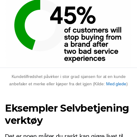
Kundetilfredshet påvirker i stor grad sjansen for at en kunde
anbefaler et merke eller kjøper fra det igjen (Kilde:
Med glede
)
Eksempler
Selvbetjening
verktøy
Det er noen måter du raskt kan gjøre livet til