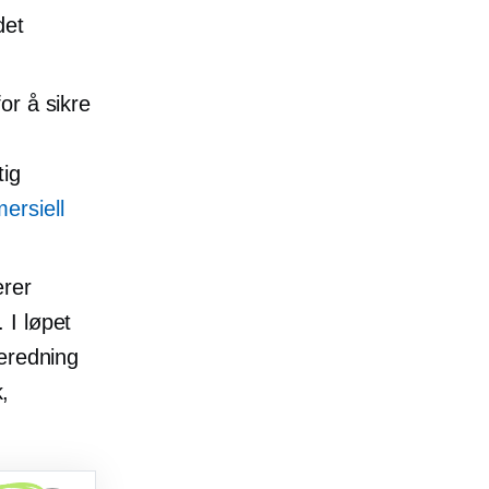
det
or å sikre
tig
ersiell
erer
 I løpet
beredning
,