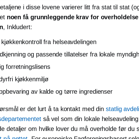
taljene i disse lovene varierer litt fra stat til stat (
det
noen få grunnleggende krav for overholdelse
en
, Inkludert:
g kjøkkenkontroll fra helseavdelingen
kjenning og passende tillatelser fra lokale myndig
ig forretningslisens
dyrfri
kjøkkenmiljø
oppbevaring av kalde og tørre ingredienser
ørsmål er det lurt å ta kontakt med din
statlig avdel
sdepartementet
så vel som din lokale helseavdeling
de
detaljer om hvilke lover du må overholde før du s
t på nettet
. For europeiske
Fagforeningsbasert
selg