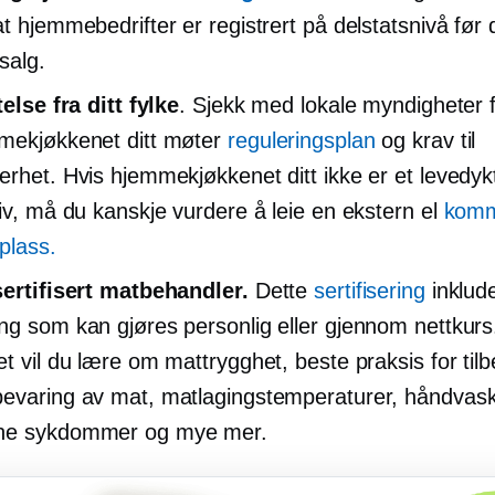
at hjemmebedrifter er registrert på delstatsnivå før 
salg.
telse fra ditt fylke
. Sjekk med lokale myndigheter f
mekjøkkenet ditt møter
reguleringsplan
og krav til
erhet. Hvis hjemmekjøkkenet ditt ikke er et levedyk
tiv, må du kanskje vurdere å leie en ekstern el
komm
plass.
sertifisert matbehandler.
Dette
sertifisering
inklud
ng som kan gjøres personlig eller gjennom nettkurs.
et vil du lære om mattrygghet, beste praksis for til
evaring av mat, matlagingstemperaturer, håndvask
ne sykdommer og mye mer.