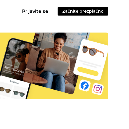
Prijavite se
Začnite brezplačno