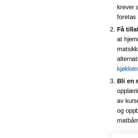
krever 
foretas 
Få tilla
at hjem
matsikk
alterna
kjøkken
Bli en 
opplæri
av kurs
og oppb
matbår