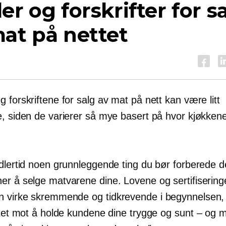
er og forskrifter for s
at på nettet
 forskriftene for salg av mat på nett kan være litt
, siden de varierer så mye basert på hvor kjøkkenet
idlertid noen grunnleggende ting du bør forberede d
er å selge matvarene dine. Lovene og sertifiserin
an virke skremmende og
tidkrevende
i begynnelsen
ettet mot å holde kundene dine trygge og
sunt – og
m