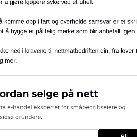
or å gjøre kjøpere syke ved et uhell.
 å komme opp i fart og overholde samsvar er et skritt
t å bygge et pålitelig merke som blir anbefalt igjen 
ke ned i kravene til nettmatbedriften din, fra lover til
g mer.
ordan selge på nett
fra
e-handel
eksperter for småbedriftseiere og
siøse gründere.
Bli 