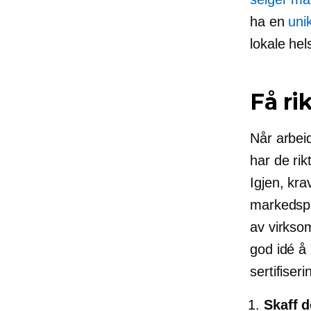
ha en
uni
lokale hel
Få rik
Når arbei
har de rik
Igjen, kra
markedspl
av virksom
god idé å 
sertifiseri
Skaff 