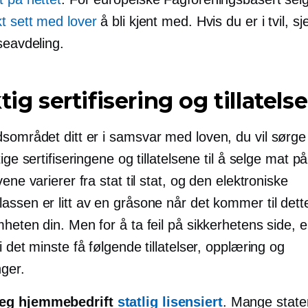
kt sett med lover
å bli kjent med. Hvis du er i tvil, sj
seavdeling.
tig sertifisering og tillatelse
dsområdet ditt er
i samsvar med loven,
du vil sørge
tige sertifiseringene og tillatelsene til å selge mat på
vene varierer fra stat til stat, og den elektroniske
assen er litt av en gråsone når det kommer til dett
heten din. Men for å ta feil på sikkerhetens side, e
i det minste få følgende tillatelser, opplæring og
nger.
deg hjemmebedrift
statlig lisensiert
. Mange state