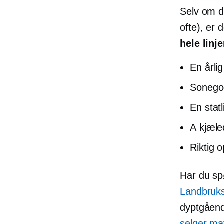
Selv om de
ofte), er 
hele linj
En årli
Sonegod
En statl
A
kjæle
Riktig 
Har du sp
Landbruk
dyptgåen
selger ma