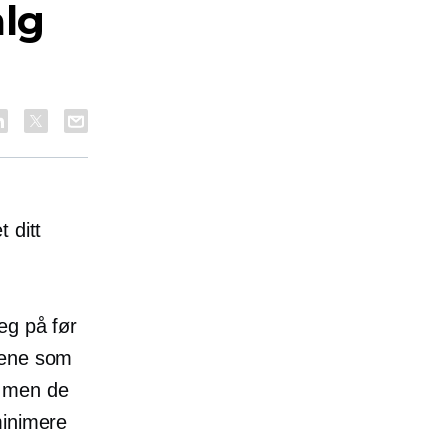
alg
 ditt
eg på før
gene som
, men de
inimere