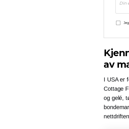
Jeg
Kjenn
av m
I USA er 
Cottage F
og gelé, t
bondemark
nettdriften