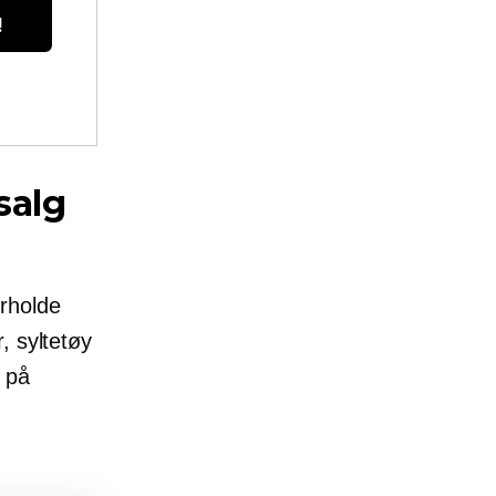
!
salg
rholde
, syltetøy
e på