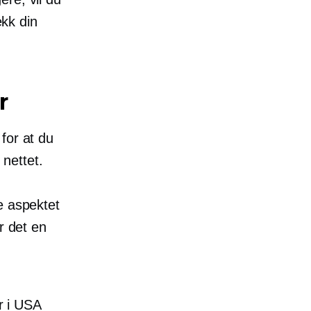
ekk din
r
 for at du
 nettet.
e aspektet
r det en
r i USA