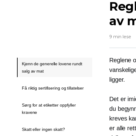
Regl
av m
9 min lese
Reglene og
Kjenn de generelle lovene rundt
vanskelige
salg av mat
ligger.
Få riktig sertifisering og tillatelser
Det er im
Sørg for at etiketter oppfyller
du begynn
kravene
kreves k
er alle r
Skatt eller ingen skatt?