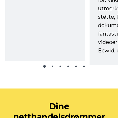
for. Va
utmerke
støtte, 
dokume
fantast
videoer
Ecwid, 
Dine
netthandelsdrømmer