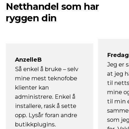
Netthandel som har
ryggen din
Fredag 
AnzelleB
Jeg er 
Så enkel å bruke – selv
at jeg 
mine mest teknofobe
til net
klienter kan
mine og
administrere. Enkel å
til min
installere, rask å sette
sammen
opp. Lysår foran andre
som jeg
butikkplugins.