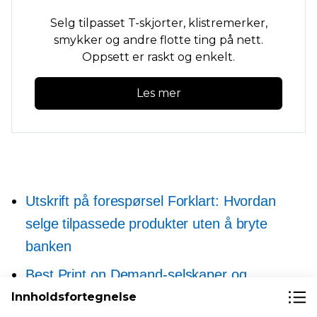
Selg tilpasset
T-skjorter,
klistremerker,
smykker og andre flotte ting på nett.
Oppsett er raskt og enkelt.
Les mer
Utskrift på forespørsel
Forklart: Hvordan
selge tilpassede produkter uten å bryte
banken
Best Print on Demand-selskaper og
nettsteder for å tjene penger på kunsten din
Innholdsfortegnelse