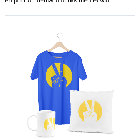
en
print-on-demand
butikk med Ecwid.