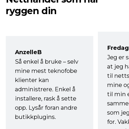
ryggen din
Fredag 
AnzelleB
Jeg er 
Så enkel å bruke – selv
at jeg 
mine mest teknofobe
til net
klienter kan
mine og
administrere. Enkel å
til min
installere, rask å sette
sammen
opp. Lysår foran andre
som jeg
butikkplugins.
for. Va