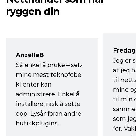
ryggen din
Fredag 
AnzelleB
Jeg er 
Så enkel å bruke – selv
at jeg 
mine mest teknofobe
til net
klienter kan
mine og
administrere. Enkel å
til min
installere, rask å sette
sammen
opp. Lysår foran andre
som jeg
butikkplugins.
for. Va