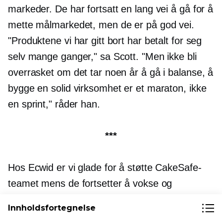
markeder. De har fortsatt en lang vei å gå for å
mette målmarkedet, men de er på god vei.
"Produktene vi har gitt bort har betalt for seg
selv mange ganger," sa Scott. "Men ikke bli
overrasket om det tar noen år å gå i balanse, å
bygge en solid virksomhet er et maraton, ikke
en sprint," råder han.
***
Hos Ecwid er vi glade for å støtte CakeSafe-
teamet mens de fortsetter å vokse og
innovere. Vi stiller inn 11. mai
Facebook Live-
Innholdsfortegnelse
demo
. Håper å se deg der!