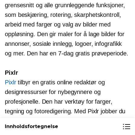
grensesnitt og alle grunnleggende funksjoner,
som beskjæring, rotering, skarphetskontroll,
arbeid med farger og valg av bilder med
oppløsning. Den gir maler for å lage bilder for
annonser, sosiale innlegg, logoer, infografikk
og mer. Den har en
7-dag
gratis prøveperiode.
Pixlr
Pixlr
tilbyr en gratis online redaktør og
designressurser for nybegynnere og
profesjonelle. Den har verktøy for farger,
tegning og fotoredigering. Med Pixlr jobber du
med lag og bruker ulike effekter og filtre. Hvis
Innholdsfortegnelse
du er interessert, kan du
Prøvekjøre
en