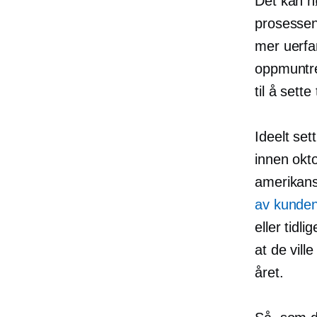
Det kan h
prosessen
mer uerfar
oppmuntre 
til å sette
Ideelt set
innen okto
amerikansk
av kunde
eller tidl
at de vill
året.