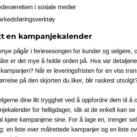
tedeværelsen i sosiale medier
rkedsføringsverktøy
t en kampanjekalender
mye
pågår i feriesesongen for kunder og selgere, 
e er det mye å holde orden på. Hva var detaljen
 kampanjen? Når er leveringsfristen for en viss tra
ørrelse på den skjorten du liker, blir raskest utsolgt
elgerne dine litt trygghet ved å oppfordre dem til å 
ekalender for helligdager, slik at de enkelt kan se
al kjøre kampanjene sine. For å lage en, trenger se
ng: en liste over målrettede kampanjer og en liste o