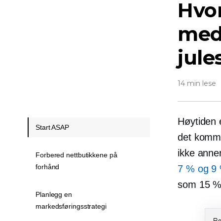
Hvo
med
jul
14 min lese
Høytiden 
Start ASAP
det kommer
ikke anne
Forbered nettbutikkene på
forhånd
7 % og 9
som 15 %
Planlegg en
markedsføringsstrategi