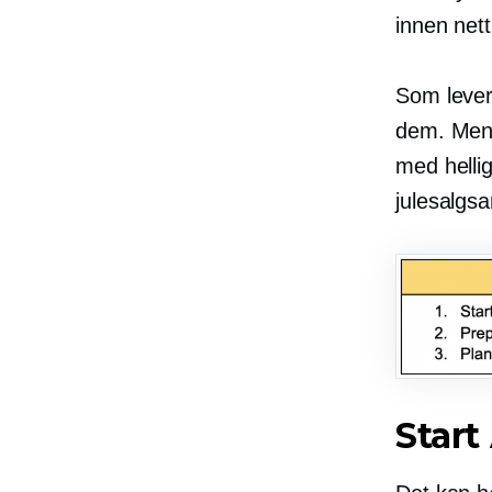
innen nett
Som lever
dem. Men 
med helli
julesalgs
Star