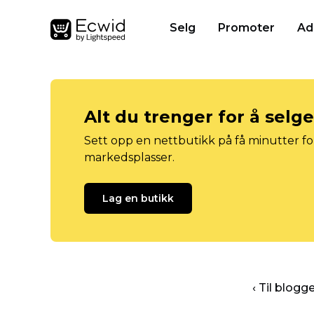
Selg
Promoter
Ad
Alt du trenger for å selg
Sett opp en nettbutikk på få minutter for
markedsplasser.
Lag en butikk
‹ Til blog