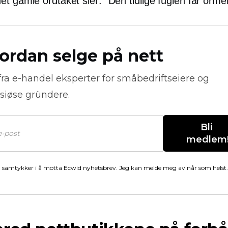
t gamle ordtaket sier: "Den tidlige fuglen får orme
ordan selge på nett
fra
e-handel
eksperter for småbedriftseiere og
siøse gründere.
Bli 
medlem
 samtykker i å motta Ecwid nyhetsbrev. Jeg kan melde meg av når som helst.