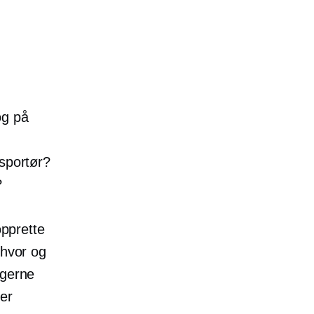
og på
e
nsportør?
?
opprette
 hvor og
lgerne
ver