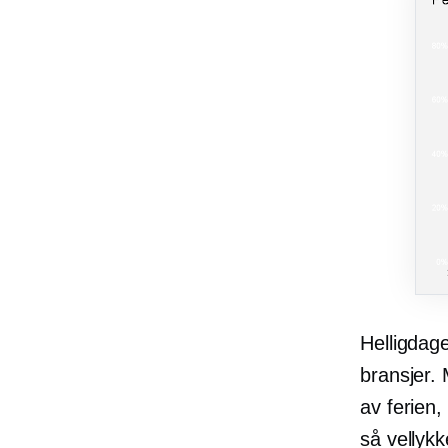
Helligdagen
bransjer.
av ferien,
så vellyk