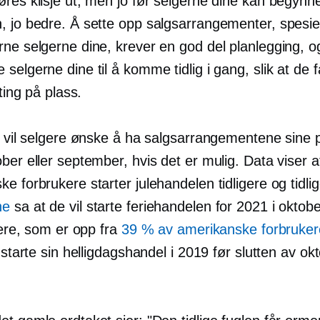
øres klisje ut, men jo før selgerne dine kan begyn
, jo bedre. Å sette opp salgsarrangementer, spesiel
ne selgerne dine, krever en god del planlegging, og
selgerne dine til å komme tidlig i gang, slik at de f
 ting på plass.
t vil selgere ønske å ha salgsarrangementene sine p
ber eller september, hvis det er mulig. Data viser a
e forbrukere starter julehandelen tidligere og tidli
ne
sa at de vil starte feriehandelen for 2021 i oktob
igere, som er opp fra
39 % av amerikanske forbruker
e starte sin helligdagshandel i 2019 før slutten av ok