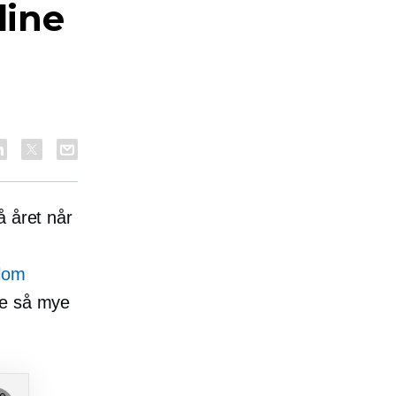
dine
å året når
llom
ke så mye