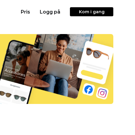
Pris
Logg på
Kom i gang