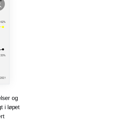
elser og
 i løpet
rt