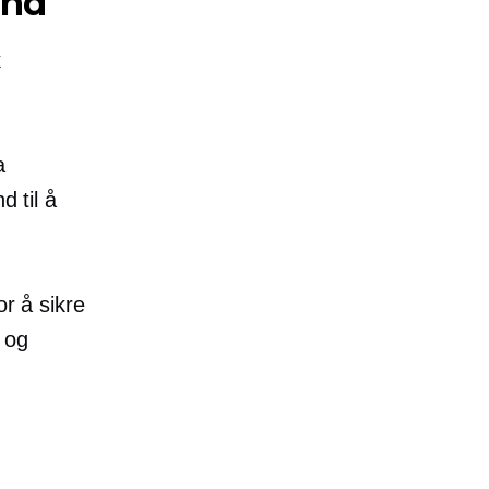
ånd
k
a
d til å
or å sikre
 og