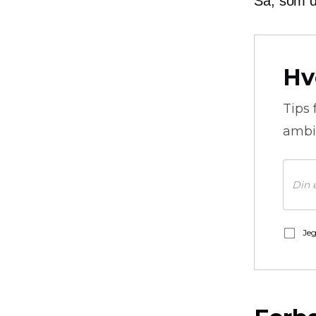
Så, som de
Hv
Tips 
ambi
Jeg