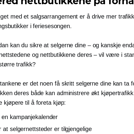
red nettbutikkene på forh
get med et salgsarrangement er å drive mer trafik
ningsbutikker i feriesesongen.
an kan du sikre at selgerne dine – og kanskje end
 nettstedene og nettbutikkene deres – vil være i stan
tørre trafikk?
tankene er det noen få skritt selgerne dine kan ta f
ikken deres både kan administrere økt kjøpertrafikk
kjøpere til å foreta kjøp:
 en kampanjekalender
 at selgernettsteder er tilgjengelige