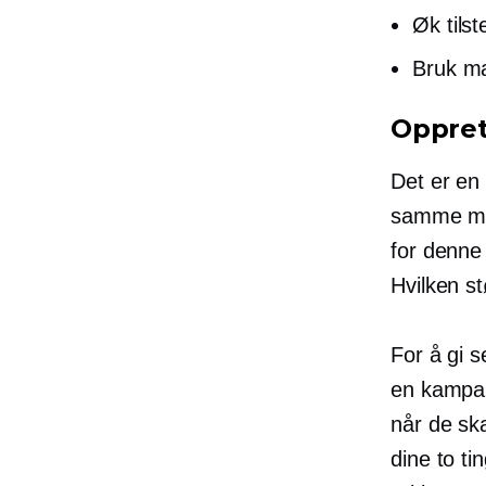
Øk tils
Bruk ma
Oppret
Det er en
samme måt
for denne
Hvilken st
For å gi s
en kampanj
når de sk
dine to ti