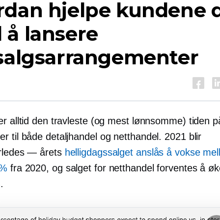
rdan hjelpe kundene 
 å lansere
esalgsarrangementer
er alltid den travleste (og mest lønnsomme) tiden p
 til både detaljhandel og netthandel. 2021 blir
rledes — årets
helligdagssalget anslås å vokse me
 %
fra 2020, og salget for netthandel forventes å ø
.