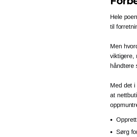
Forbe
Hele poen
til forret
Men hvord
viktigere,
håndtere s
Med det i 
at nettbut
oppmuntre 
Opprett
Sørg for