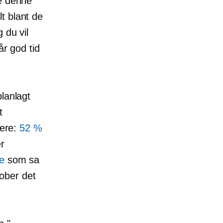
ne denne
t blant de
 du vil
år god tid
lanlagt
t
gere:
52 %
er
e
som sa
tober det