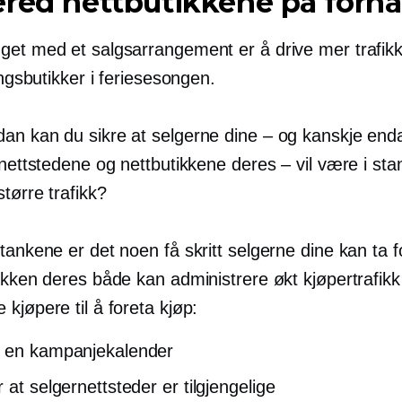
red nettbutikkene på forh
get med et salgsarrangement er å drive mer trafik
ningsbutikker i feriesesongen.
an kan du sikre at selgerne dine – og kanskje end
 nettstedene og nettbutikkene deres – vil være i stan
tørre trafikk?
tankene er det noen få skritt selgerne dine kan ta f
ikken deres både kan administrere økt kjøpertrafikk
kjøpere til å foreta kjøp:
 en kampanjekalender
 at selgernettsteder er tilgjengelige