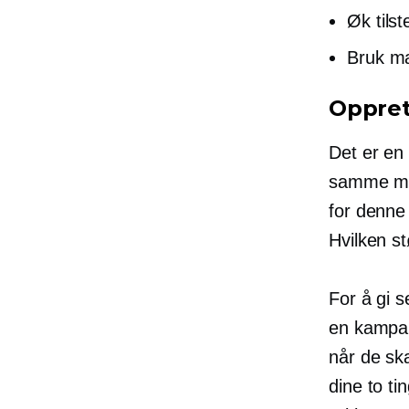
Øk tils
Bruk ma
Oppret
Det er en
samme måt
for denne
Hvilken st
For å gi s
en kampanj
når de sk
dine to ti