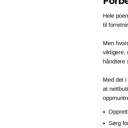
Forbe
Hele poen
til forret
Men hvord
viktigere,
håndtere s
Med det i 
at nettbut
oppmuntre 
Opprett
Sørg for