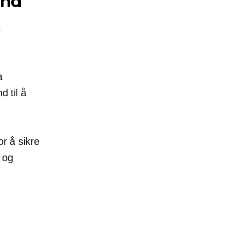
ånd
k
a
d til å
or å sikre
 og