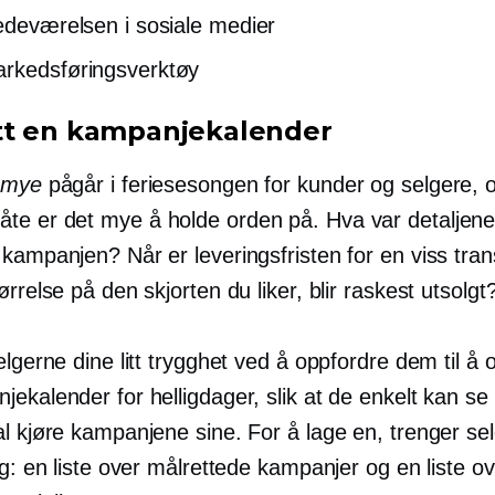
tedeværelsen i sosiale medier
rkedsføringsverktøy
t en kampanjekalender
mye
pågår i feriesesongen for kunder og selgere, 
e er det mye å holde orden på. Hva var detaljen
 kampanjen? Når er leveringsfristen for en viss tra
ørrelse på den skjorten du liker, blir raskest utsolgt
elgerne dine litt trygghet ved å oppfordre dem til å 
ekalender for helligdager, slik at de enkelt kan se
al kjøre kampanjene sine. For å lage en, trenger se
ng: en liste over målrettede kampanjer og en liste o