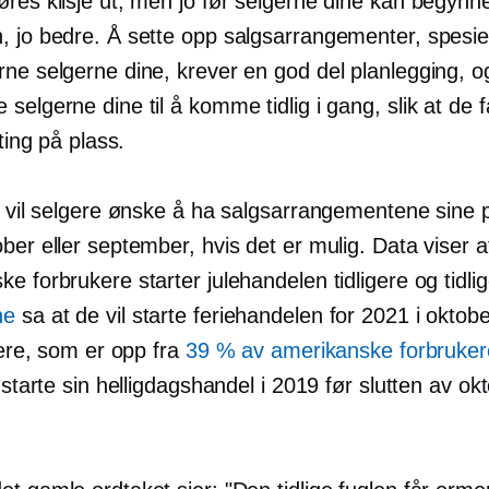
øres klisje ut, men jo før selgerne dine kan begyn
, jo bedre. Å sette opp salgsarrangementer, spesiel
ne selgerne dine, krever en god del planlegging, og
selgerne dine til å komme tidlig i gang, slik at de f
 ting på plass.
t vil selgere ønske å ha salgsarrangementene sine p
ber eller september, hvis det er mulig. Data viser a
e forbrukere starter julehandelen tidligere og tidli
ne
sa at de vil starte feriehandelen for 2021 i oktob
igere, som er opp fra
39 % av amerikanske forbruker
e starte sin helligdagshandel i 2019 før slutten av ok