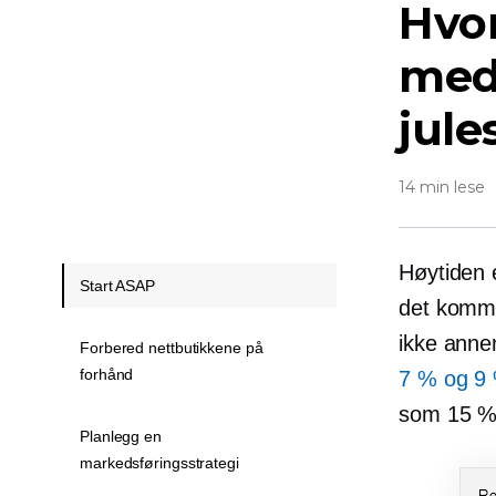
Hvo
med
jul
14 min lese
Høytiden 
Start ASAP
det kommer
ikke anne
Forbered nettbutikkene på
forhånd
7 % og 9
som 15 %
Planlegg en
markedsføringsstrategi