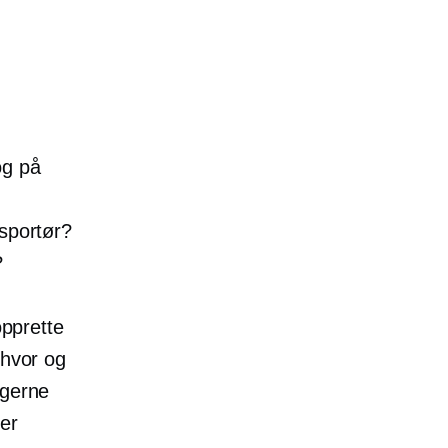
og på
e
nsportør?
?
opprette
 hvor og
lgerne
ver