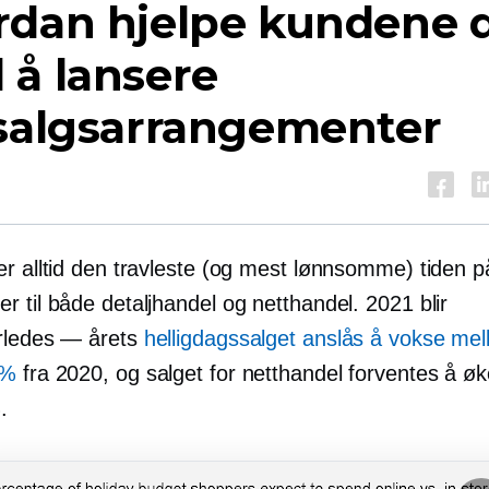
rdan hjelpe kundene 
 å lansere
esalgsarrangementer
er alltid den travleste (og mest lønnsomme) tiden p
 til både detaljhandel og netthandel. 2021 blir
rledes — årets
helligdagssalget anslås å vokse me
 %
fra 2020, og salget for netthandel forventes å ø
.