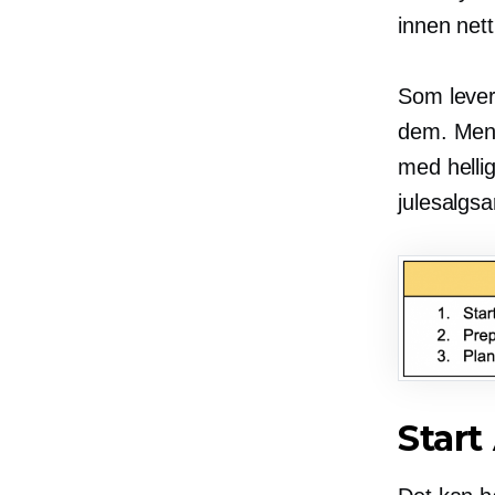
innen nett
Som lever
dem. Men 
med helli
julesalgs
Star