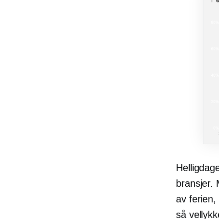
Helligdagen
bransjer.
av ferien,
så vellyk