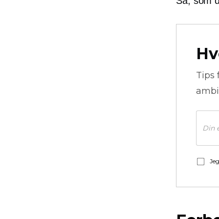
Så, som de
Hv
Tips 
ambi
Jeg