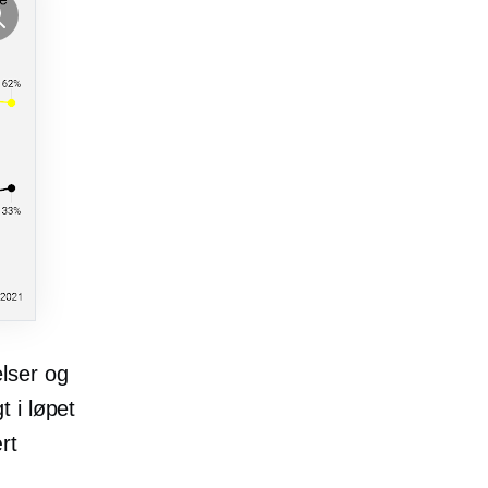
elser og
 i løpet
rt