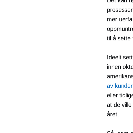
Det kan h
prosessen
mer uerfar
oppmuntre 
til å sette
Ideelt set
innen okto
amerikansk
av kunde
eller tidl
at de vill
året.