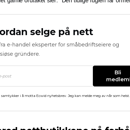
t gamle ordtaket sier: "Den tidlige fuglen får orme
ordan selge på nett
fra
e-handel
eksperter for småbedriftseiere og
siøse gründere.
Bli 
medlem
 samtykker i å motta Ecwid nyhetsbrev. Jeg kan melde meg av når som helst.