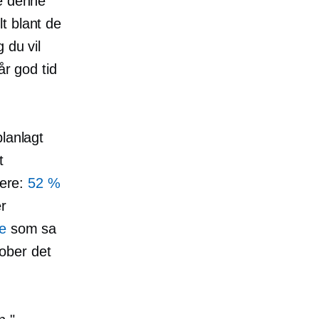
ne denne
t blant de
 du vil
år god tid
lanlagt
t
gere:
52 %
er
e
som sa
tober det