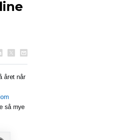
dine
å året når
llom
ke så mye