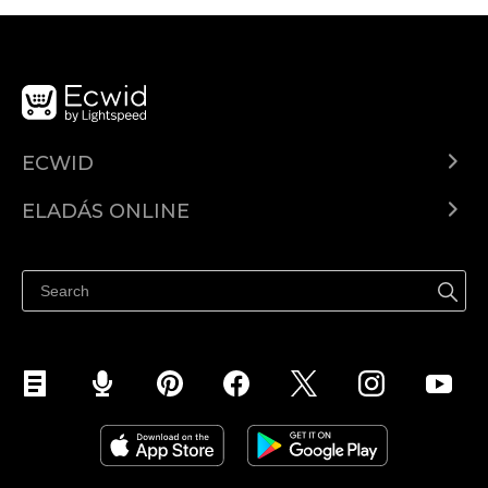
ECWID
Ecwid.com
ELADÁS ONLINE
Árkalkuláció
Eladni mindenhol
Súgó
Eladás a Facebookon
Eladás Instagramon