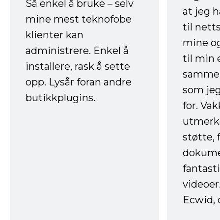
Så enkel å bruke – selv
at jeg 
mine mest teknofobe
til net
klienter kan
mine og
administrere. Enkel å
til min
installere, rask å sette
sammen
opp. Lysår foran andre
som jeg
butikkplugins.
for. Va
utmerke
støtte, 
dokume
fantast
videoer
Ecwid, 