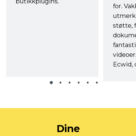
butikkplugins.
for. Va
utmerke
støtte, 
dokume
fantast
videoer
Ecwid, 
Dine