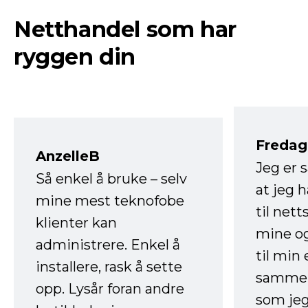
Netthandel som har
ryggen din
Fredag 
AnzelleB
Jeg er 
Så enkel å bruke – selv
at jeg 
mine mest teknofobe
til net
klienter kan
mine og
administrere. Enkel å
til min
installere, rask å sette
sammen
opp. Lysår foran andre
som jeg