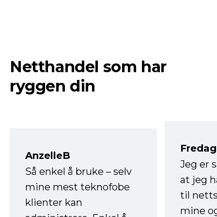
Netthandel som har
ryggen din
Fredag 
AnzelleB
Jeg er 
Så enkel å bruke – selv
at jeg 
mine mest teknofobe
til net
klienter kan
mine og