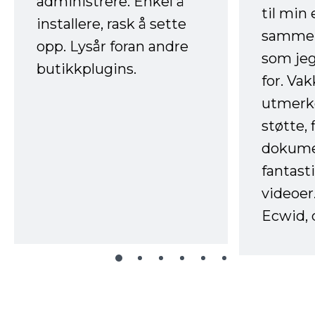
administrere. Enkel å
til min
installere, rask å sette
sammen
opp. Lysår foran andre
som jeg
butikkplugins.
for. Va
utmerke
støtte, 
dokume
fantast
videoer
Ecwid, 