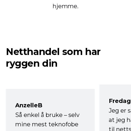
hjemme.
Netthandel som har
ryggen din
Fredag 
AnzelleB
Jeg er 
Så enkel å bruke – selv
at jeg 
mine mest teknofobe
til net