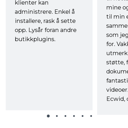
klienter kan
mine og
administrere. Enkel å
til min
installere, rask å sette
sammen
opp. Lysår foran andre
som jeg
butikkplugins.
for. Va
utmerke
støtte, 
dokume
fantast
videoer
Ecwid, 