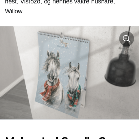
hest, Vistozo, og hennes vakre hushare,
Willow.