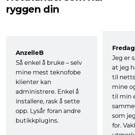
ryggen din
Fredag 
AnzelleB
Jeg er 
Så enkel å bruke – selv
at jeg 
mine mest teknofobe
til net
klienter kan
mine og
administrere. Enkel å
til min
installere, rask å sette
sammen
opp. Lysår foran andre
som jeg
butikkplugins.
for. Va