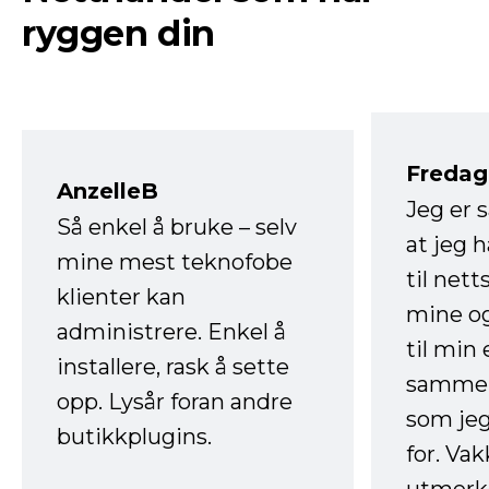
ryggen din
Fredag 
AnzelleB
Jeg er 
Så enkel å bruke – selv
at jeg 
mine mest teknofobe
til net
klienter kan
mine og
administrere. Enkel å
til min
installere, rask å sette
sammen
opp. Lysår foran andre
som jeg
butikkplugins.
for. Va