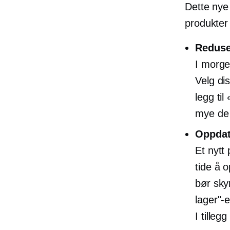
Dette nye
produkter
Reduser
I morge
Velg di
legg ti
mye de 
Oppdat
Et nytt
tide å 
bør skyn
lager"-
I tilleg