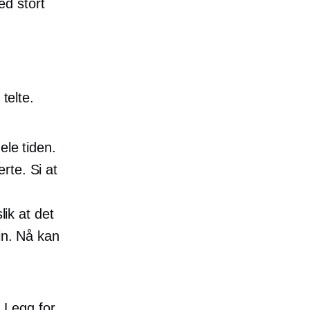
ed stort
 telte.
ele tiden.
rte. Si at
ik at det
din. Nå kan
 Legg for