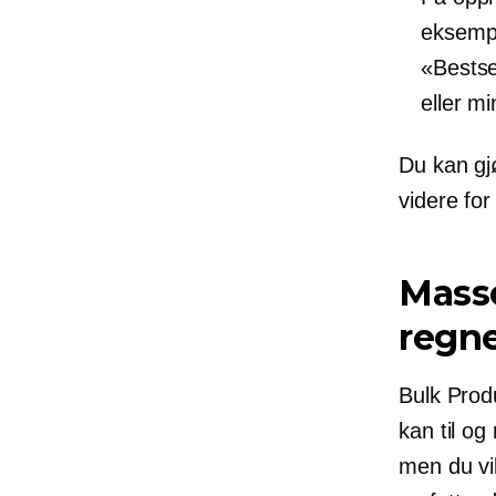
eksempe
«Bestse
eller mi
Du kan gj
videre for
Masse
regn
Bulk Produ
kan til og
men du vi