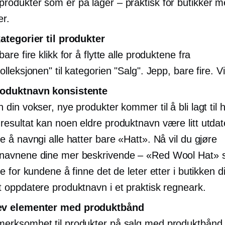
rodukter som er på lager – praktisk for butikker m
er.
kategorier til produkter
bare fire klikk for å flytte alle produktene fra
olleksjonen" til kategorien "Salg". Jepp, bare fire. Vi
roduktnavn konsistente
 din vokser, nye produkter kommer til å bli lagt til h
resultat kan noen eldre produktnavn være litt utdate
e å navngi alle hatter bare «Hatt». Nå vil du gjøre
navnene dine mer beskrivende – «Red Wool Hat» sl
re for kundene å finne det de leter etter i butikken 
t oppdatere produktnavn i et praktisk regneark.
v elementer med produktbånd
erksomhet til produkter på salg med produktbånd.