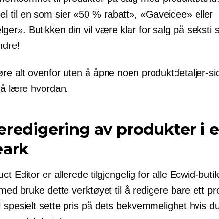
l til en som sier «50 % rabatt», «Gaveidee» eller
lger». Butikken din vil være klar for salg på seksti
ndre!
øre alt ovenfor uten å åpne noen produktdetaljer-si
 å lære hvordan.
redigering av produkter i e
eark
ct Editor er allerede tilgjengelig for alle Ecwid-buti
 med bruke dette verktøyet til å redigere bare ett pr
l spesielt sette pris på dets bekvemmelighet hvis d