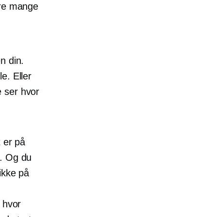
ere mange
n din.
e. Eller
e ser hvor
t er på
n. Og du
"ikke på
e hvor