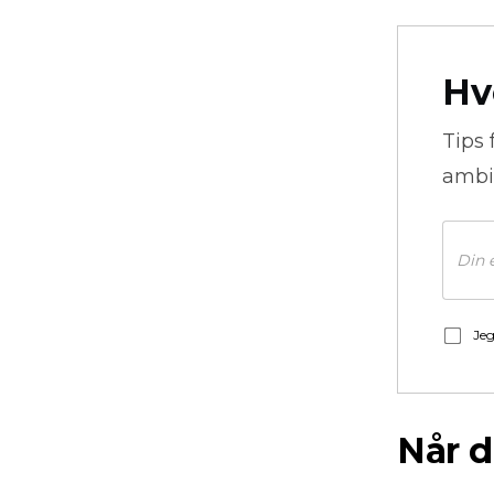
Hv
Tips 
ambi
Jeg
Når d