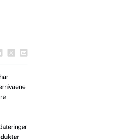
 har
gernivåene
ere
dateringer
odukter