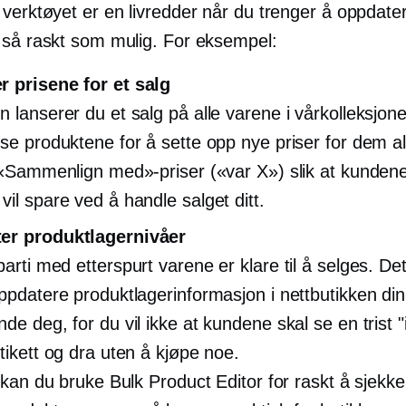
 verktøyet er en livredder når du trenger å oppdat
 så raskt som mulig. For eksempel:
 prisene for et salg
n lanserer du et salg på alle varene i vårkolleksjone
sse produktene for å sette opp nye priser for dem all
l «Sammenlign med»-priser («var X») slik at kunden
vil spare ved å handle salget ditt.
er produktlagernivåer
 parti med
etterspurt
varene er klare til å selges. De
oppdatere produktlagerinformasjon i nettbutikken di
de deg, for du vil ikke at kundene skal se en trist 
etikett og dra uten å kjøpe noe.
g kan du bruke Bulk Product Editor for raskt å sjekk