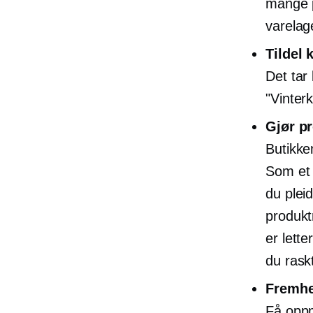
mange p
varelag
Tildel 
Det tar 
"Vinterk
Gjør p
Butikken
Som et 
du pleid
produkt
er lette
du rask
Fremhe
Få oppm