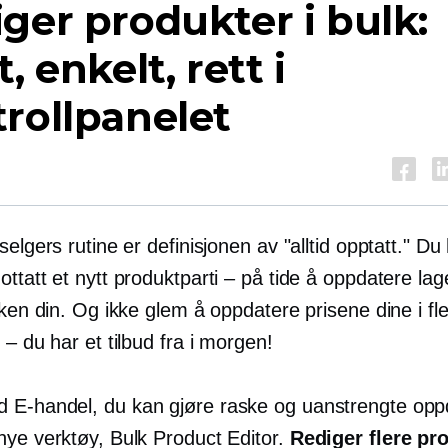
ger produkter i bulk:
t, enkelt, rett i
rollpanelet
selgers rutine er definisjonen av "alltid opptatt." Du
ttatt et nytt produktparti – på tide å oppdatere la
kken din. Og ikke glem å oppdatere prisene dine i fl
 – du har et tilbud fra i morgen!
id
E-handel,
du kan gjøre raske og uanstrengte opp
nye verktøy, Bulk Product Editor.
Rediger flere pr