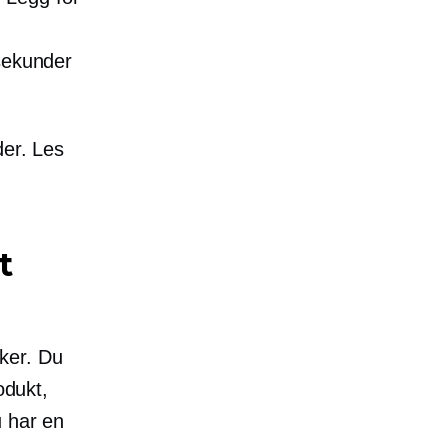
 sekunder
der. Les
t
kker. Du
odukt,
u har en