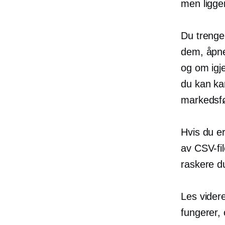
men ligger
Du trenger
dem, åpn
og om igj
du kan kan
markedsfør
Hvis du er
av CSV-fil
raskere du
Les videre
fungerer,