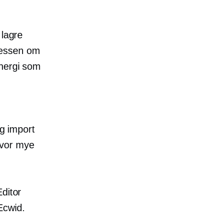
 lagre
sessen om
nergi
som
og import
 hvor mye
ditor
Ecwid.