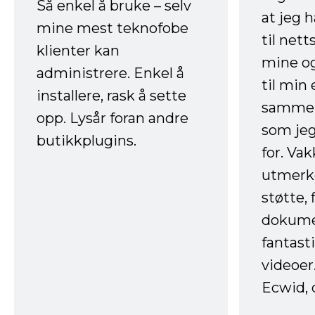
Så enkel å bruke – selv
at jeg 
mine mest teknofobe
til net
klienter kan
mine og
administrere. Enkel å
til min
installere, rask å sette
sammen
opp. Lysår foran andre
som jeg
butikkplugins.
for. Va
utmerke
støtte, 
dokume
fantast
videoer
Ecwid, 