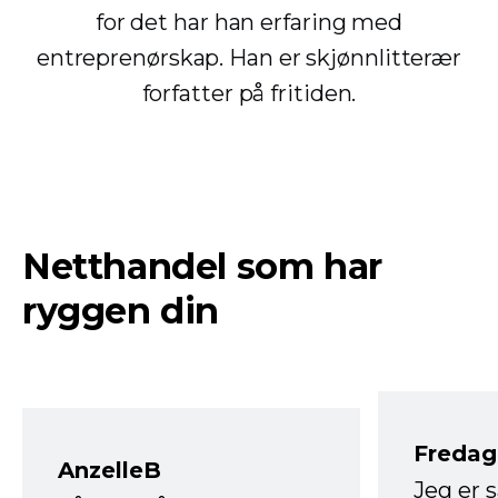
for det har han erfaring med
entreprenørskap. Han er skjønnlitterær
forfatter på fritiden.
Netthandel som har
ryggen din
Fredag 
AnzelleB
Jeg er 