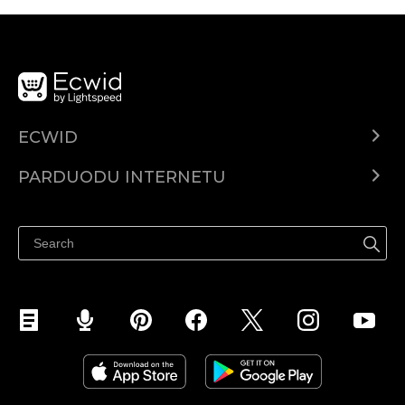
ECWID
Ecwid.com
PARDUODU INTERNETU
Kainodara
Parduodu visur
Pagalbos centras
Parduodu Facebook
Parduodu Instagram