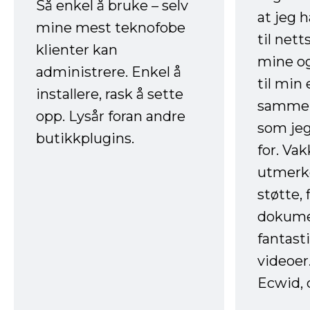
Så enkel å bruke – selv
at jeg 
mine mest teknofobe
til net
klienter kan
mine og
administrere. Enkel å
til min
installere, rask å sette
sammen
opp. Lysår foran andre
som jeg
butikkplugins.
for. Va
utmerke
støtte, 
dokume
fantast
videoer
Ecwid, 