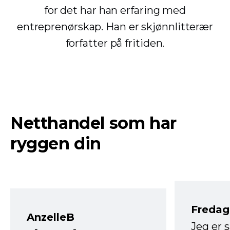
for det har han erfaring med
entreprenørskap. Han er skjønnlitterær
forfatter på fritiden.
Netthandel som har
ryggen din
Fredag 
AnzelleB
Jeg er 