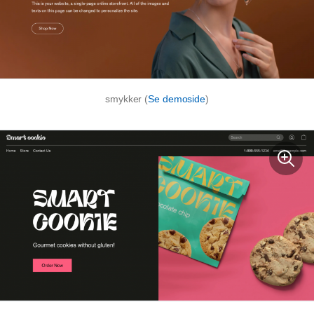
smykker (
Se demoside
)