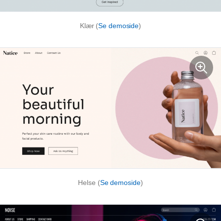
Klær (
Se demoside
)
Helse (
Se demoside
)