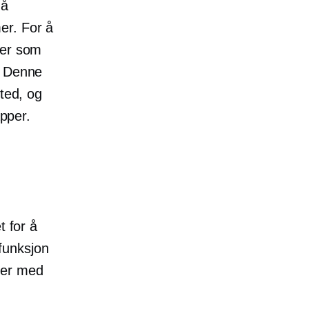
 å
er. For å
ler som
. Denne
sted, og
apper.
t for å
funksjon
oner med