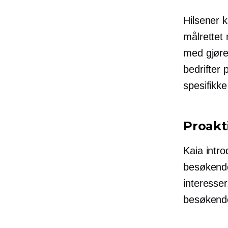
Hilsener k
målrettet 
med gjøre 
bedrifter
spesifikk
Proakt
Kaia intro
besøkende
interesser
besøkend