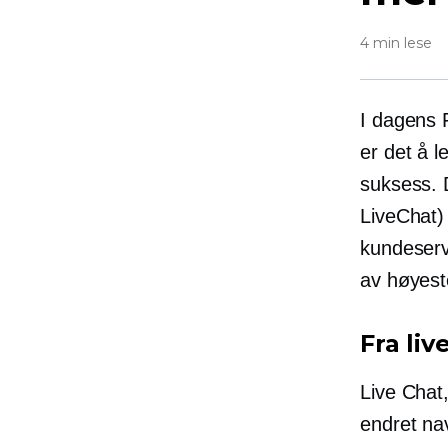
4 min lese
I dagens
er det å 
suksess. 
LiveChat) 
kundeserv
av høyeste
Fra liv
Live Chat,
endret nav