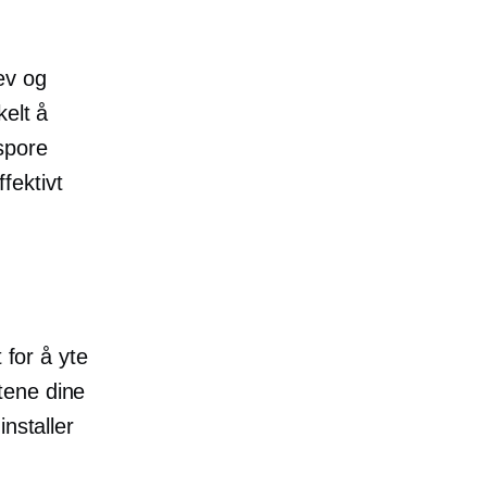
ev og
kelt å
spore
fektivt
 for å yte
tene dine
nstaller