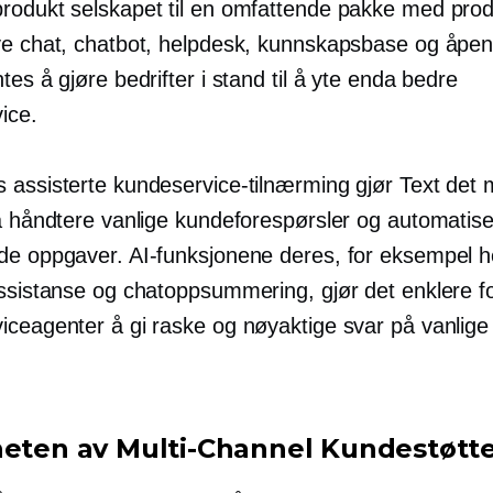
produkt
selskapet til en omfattende pakke med prod
ve chat, chatbot, helpdesk, kunnskapsbase og åpen
tes å gjøre bedrifter i stand til å yte enda bedre
ice.
 assisterte kundeservice-tilnærming gjør Text det m
 å håndtere vanlige kundeforespørsler og automatis
de oppgaver. AI-funksjonene deres, for eksempel 
assistanse og chatoppsummering, gjør det enklere f
iceagenter å gi raske og nøyaktige svar på vanlige
heten av
Multi-Channel
Kundestøtt