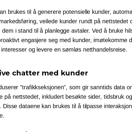
an brukes til å generere potensielle kunder, automa
markedsføring, veilede kunder rundt på nettstedet o
dem i stand til å planlegge avtaler. Ved å bruke hi
 proaktivt engasjere seg med kunder, imøtekomme 
e interesser og levere en sømløs netthandelsreise.
ive chatter med kunder
duserer "trafikkseksjonen", som gir
sanntids
data o
 på nettstedet, inkludert besøkte sider, tidsbruk o
. Disse dataene kan brukes til å tilpasse interaksj
e.