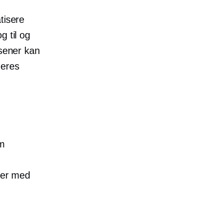
tisere
g til og
lsener kan
deres
m
g
oner med