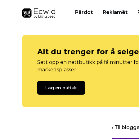
Pārdot
Reklamēt
Alt du trenger for å selg
Sett opp en nettbutikk på få minutter for
markedsplasser.
Lag en butikk
‹ Til blog