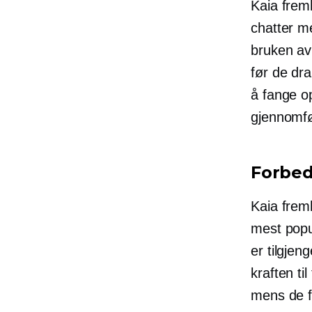
Kaia frem
chatter m
bruken av
før de dr
å fange o
gjennomfø
Forbed
Kaia frem
mest popu
er tilgjen
kraften t
mens de f