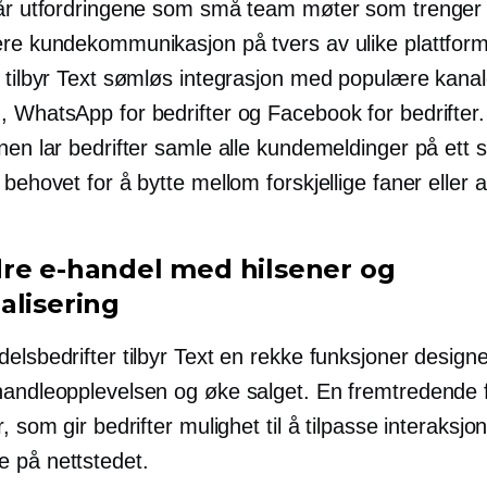
tår utfordringene som små team møter som trenger
ere kundekommunikasjon på tvers av ulike plattform
e tilbyr Text sømløs integrasjon med populære kana
, WhatsApp for bedrifter og Facebook for bedrifter
nen lar bedrifter samle alle kundemeldinger på ett 
 behovet for å bytte mellom forskjellige faner eller 
re e-handel med hilsener og
alisering
elsbedrifter tilbyr Text en rekke funksjoner designe
handleopplevelsen og øke salget. En fremtredende 
r, som gir bedrifter mulighet til å tilpasse interaksj
 på nettstedet.