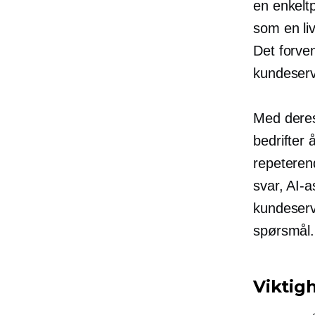
en
enkelt
som en li
Det forven
kundeserv
Med deres
bedrifter
repeteren
svar, AI-
kundeserv
spørsmål.
Viktig