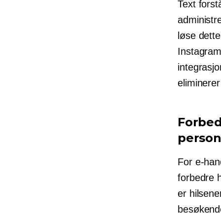
Text fors
administr
løse dett
Instagram
integrasjo
eliminerer
Forbed
person
For e-hand
forbedre 
er hilsene
besøkende