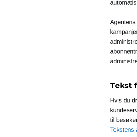
automatisk
Agentens 
kampanjer 
administr
abonnentm
administr
Tekst 
Hvis du dr
kundeserv
til besøke
Tekstens 