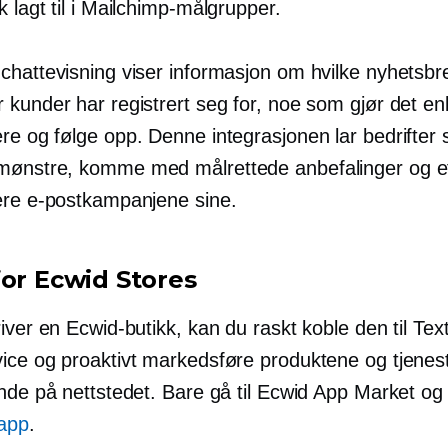
 lagt til i Mailchimp-målgrupper.
chattevisning viser informasjon om hvilke nyhetsbr
kunder har registrert seg for, noe som gjør det en
ere og
følge opp.
Denne integrasjonen lar bedrifter 
ønstre, komme med målrettede anbefalinger og ef
ere e-postkampanjene sine.
for Ecwid Stores
iver en Ecwid-butikk, kan du raskt koble den til Text
ice og proaktivt markedsføre produktene og tjenes
nde på nettstedet. Bare gå til Ecwid App Market og i
app
.