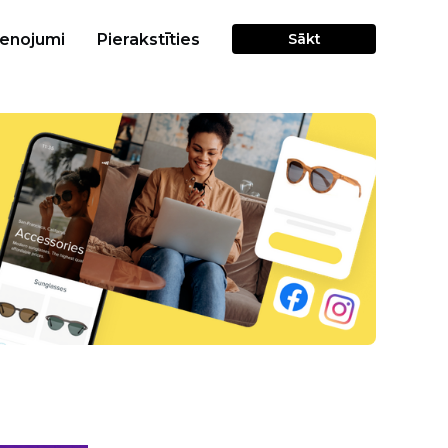
cenojumi
Pierakstīties
Sākt