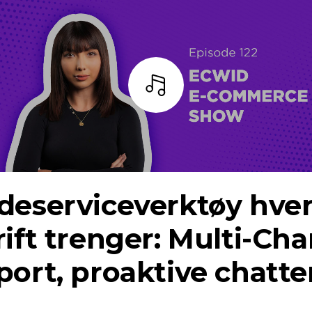
Lytt
deserviceverktøy hve
ift trenger:
Multi-Cha
ort, proaktive chatte