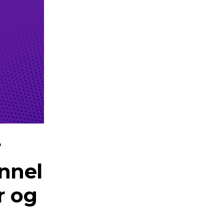
r
nnel
r og