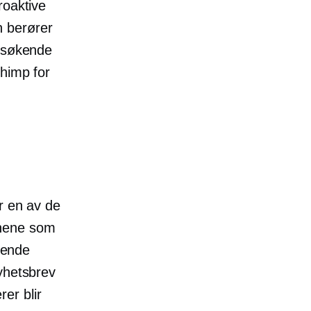
roaktive
n berører
besøkende
chimp for
r en av de
onene som
rende
yhetsbrev
er blir