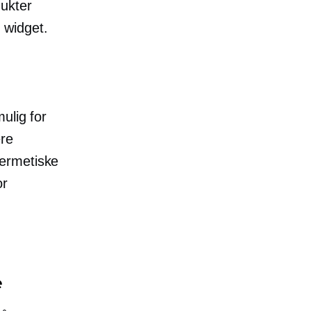
ukter
 widget.
ulig for
ere
hermetiske
or
e