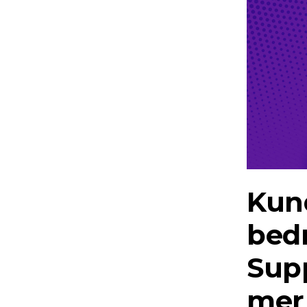
Kun
bedr
Supp
mer