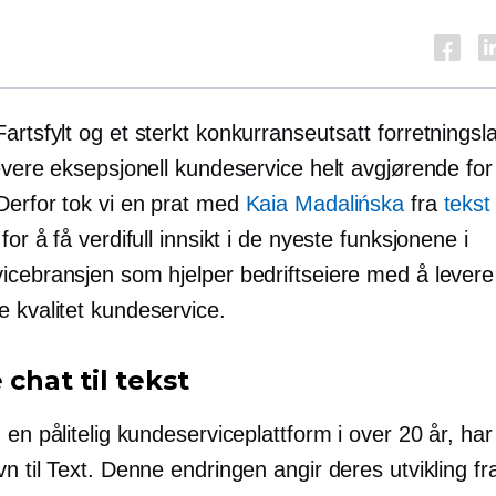
Fartsfylt
og et sterkt konkurranseutsatt forretningsl
levere eksepsjonell kundeservice helt avgjørende fo
Derfor tok vi en prat med
Kaia Madalińska
fra
tekst
for å få verdifull innsikt i de nyeste funksjonene i
icebransjen som hjelper bedriftseiere med å levere
 kvalitet
kundeservice.
e chat til tekst
 en pålitelig kundeserviceplattform i over 20 år, har
n til Text. Denne endringen angir deres utvikling fr