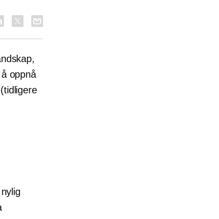
andskap,
r å oppnå
(tidligere
 nylig
a