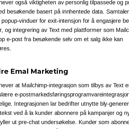
hever også viktigheten av personlig tilpassede og p
ed besøkende basert på innhentede data. Samtale
 popup-vinduer for exit-intensjon for å engasjere 
ar, og integrering av Text med plattformer som Mail
pp e-post fra besøkende selv om et salg ikke kan
res.
re Emal Marketing
hever at Mailchimp-integrasjon som tilbys av Text e
lære e-postmarkedsføringsprogramvareintegrasj
gelige. Integrasjonen lar bedrifter utnytte
bly-genere
il tekst ved å la kunder abonnere på kampanjer og n
yller ut
pre-chat
undersøkelse. Kunder som abonner