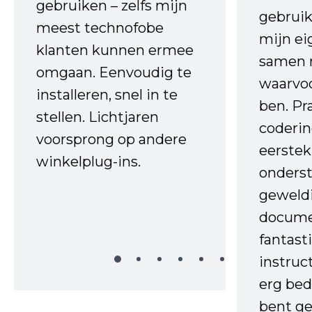
gebruiken – zelfs mijn
gebruik
meest technofobe
mijn ei
klanten kunnen ermee
samen 
omgaan. Eenvoudig te
waarvo
installeren, snel in te
ben. Pr
stellen. Lichtjaren
coderin
voorsprong op andere
eerstek
winkelplug-ins.
onderst
geweld
docume
fantast
instruc
erg bed
bent ge