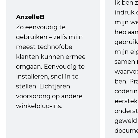
Ik ben 
indruk 
AnzelleB
mijn we
Zo eenvoudig te
heb aa
gebruiken – zelfs mijn
gebruik
meest technofobe
mijn ei
klanten kunnen ermee
samen 
omgaan. Eenvoudig te
waarvo
installeren, snel in te
ben. Pr
stellen. Lichtjaren
coderin
voorsprong op andere
eerstek
winkelplug-ins.
onderst
geweld
docume