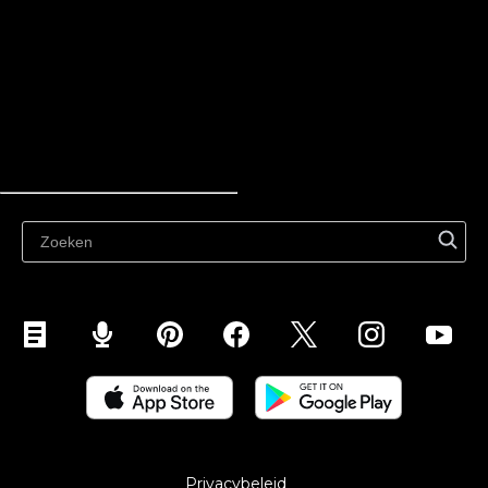
Informatiebronnen
Nieuwste blog
online verkopen
Verkoop overal
Verkoop op website
Verkoop op sociale media
Verkoop op Instagram
Verkopen op TikTok
Verkoop op Facebook
Verkoop op Google
Verkoop op marktplaatsen
Verkoop via WhatsApp
Privacybeleid