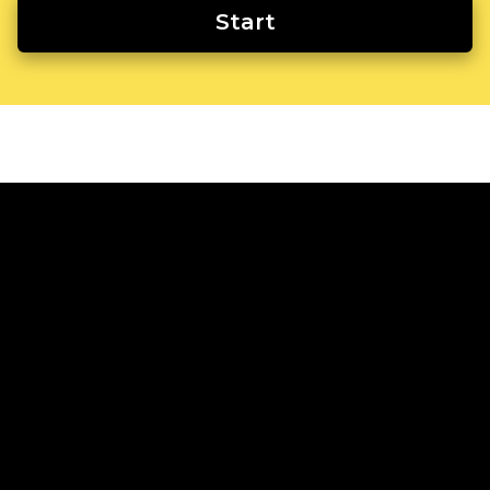
Start
online verkopen
Oplossingen voor bedrijven
Technologische oplossingen
Voor individuen
Ecwid
Kenmerken