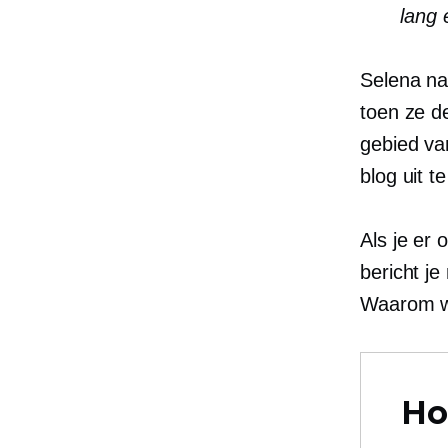
lang 
Selena nam
toen ze d
gebied va
blog uit t
Als je er 
bericht j
Waarom w
Ho