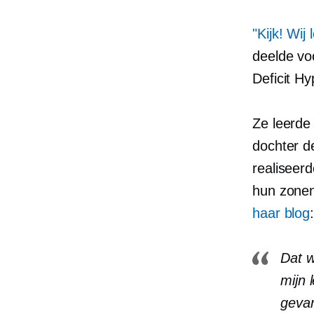
"Kijk! Wij 
deelde vo
Deficit Hy
Ze leerde
dochter d
realiseer
hun zonen
haar blog
Dat w
mijn 
gevar