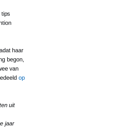
tips
ntion
nadat haar
ng begon,
twee van
gedeeld
op
en uit
e jaar