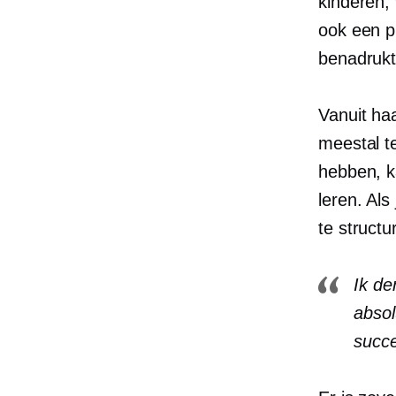
kinderen,
ook een p
benadrukt
Vanuit haa
meestal t
hebben, k
leren. Als
te structu
Ik de
absol
succ