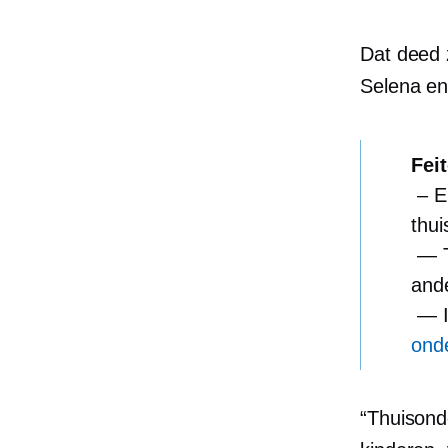
Dat deed 
Selena en
Fei
– E
thui
— Th
and
— In
ond
“Thuisonde