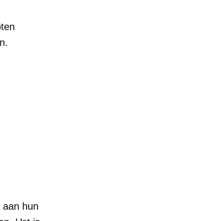
oten
n.
en aan hun