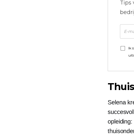
Tips
bedr
Ik 
uit
Thui
Selena kre
succesvoll
opleiding:
thuisonde