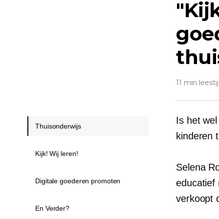
"Kij
goe
thu
11 min leesti
Is het wel
Thuisonderwijs
kinderen 
Kijk! Wij leren!
Selena Ro
Digitale goederen promoten
educatief
verkoopt 
En Verder?