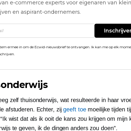
 van
e-commerce
experts voor eigenaren van klei
ijven en aspirant-ondernemers.
Inschrijve
stem ermee in om de Ecwid-nieuwsbrief te ontvangen. Ik kan me op elk mom
schrijven.
sonderwijs
eg zelf thuisonderwijs, wat resulteerde in haar vr
e afstuderen. Echter, zij
geeft toe
moeilijke tijden t
 “Ik wist dat als ik ooit de kans zou krijgen om mijn
rwijs te geven, ik de dingen anders zou doen”.