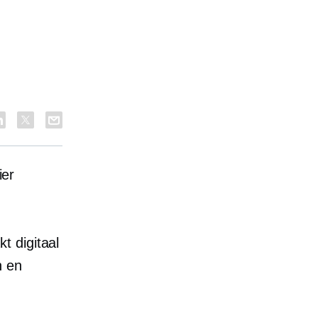
ier
t digitaal
n en