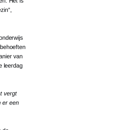
en. Het is
zin”,
onderwijs
 behoeften
anier van
de leerdag
t vergt
 er een