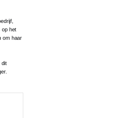
drijf,
 op het
en om haar
 dit
er.