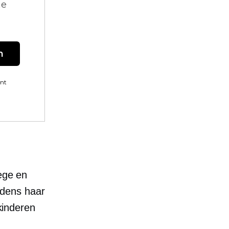
ne
n
ent
oege en
ijdens haar
 kinderen