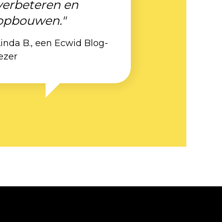
verbeteren en
opbouwen."
inda B., een Ecwid Blog-
ezer