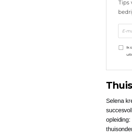
Tips
bedr
Ik 
uit
Thui
Selena kre
succesvoll
opleiding:
thuisonde