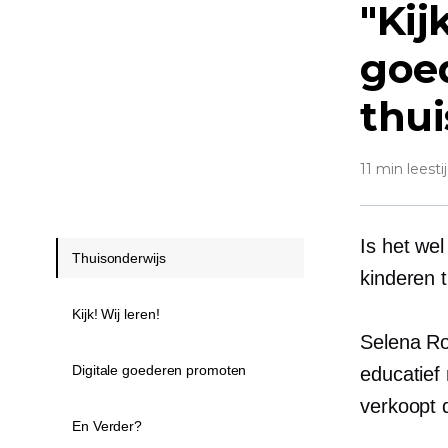
"Kij
goe
thu
11 min leesti
Is het wel
Thuisonderwijs
kinderen 
Kijk! Wij leren!
Selena Ro
Digitale goederen promoten
educatief
verkoopt 
En Verder?