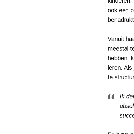
kinderen,
ook een p
benadrukt
Vanuit haa
meestal t
hebben, k
leren. Als
te structu
Ik de
absol
succ