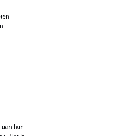
oten
n.
en aan hun