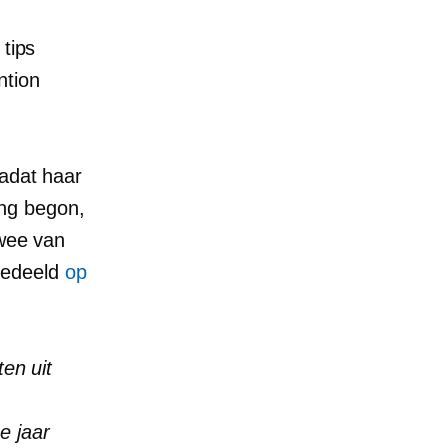
tips
ntion
nadat haar
ng begon,
twee van
gedeeld
op
en uit
e jaar