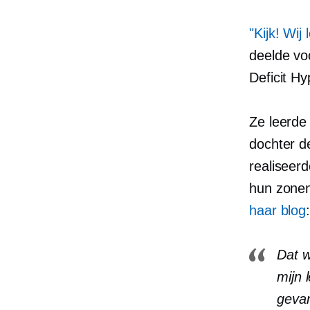
"Kijk! Wij 
deelde vo
Deficit Hy
Ze leerde
dochter d
realiseer
hun zonen
haar blog
Dat w
mijn 
gevar