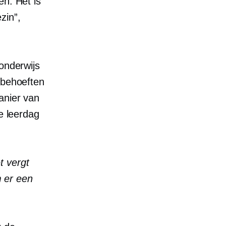
en. Het is
zin”,
onderwijs
 behoeften
anier van
de leerdag
t vergt
 er een