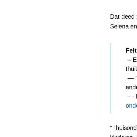
Dat deed 
Selena en
Fei
– E
thui
— Th
and
— In
ond
“Thuisonde