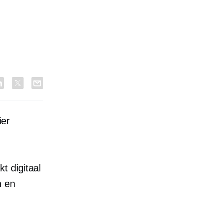
ier
t digitaal
n en