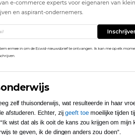
 van
e-commerce
experts voor eigenaren van klei
ijven en aspirant-ondernemers.
Inschrijve
stem ermee in om de Ecwid-nieuwsbrief te ontvangen. Ik kan me op elk mom
schrijven.
sonderwijs
eg zelf thuisonderwijs, wat resulteerde in haar vr
e afstuderen. Echter, zij
geeft toe
moeilijke tijden t
 “Ik wist dat als ik ooit de kans zou krijgen om mijn
rwijs te geven, ik de dingen anders zou doen”.