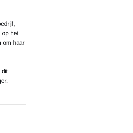
drijf,
 op het
en om haar
 dit
er.