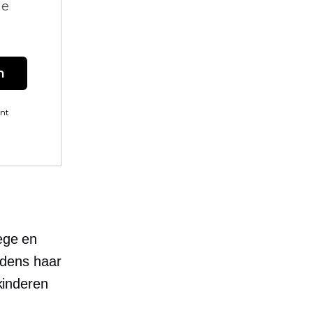
ne
n
ent
oege en
ijdens haar
 kinderen