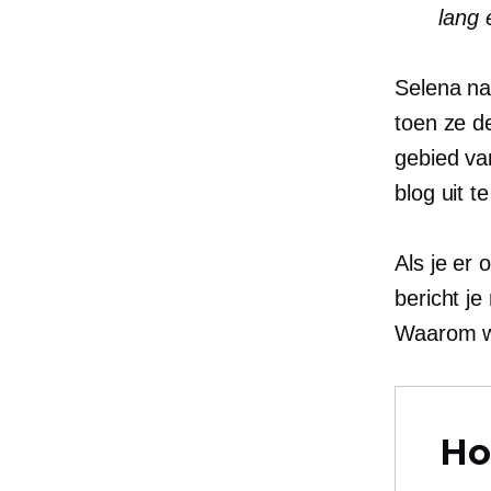
lang 
Selena nam
toen ze d
gebied va
blog uit t
Als je er 
bericht j
Waarom w
Ho