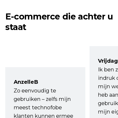
E-commerce die achter u
staat
Vrijdag
Ik ben 
indruk 
AnzelleB
mijn we
Zo eenvoudig te
heb aa
gebruiken – zelfs mijn
gebruik
meest technofobe
mijn ei
klanten kunnen ermee