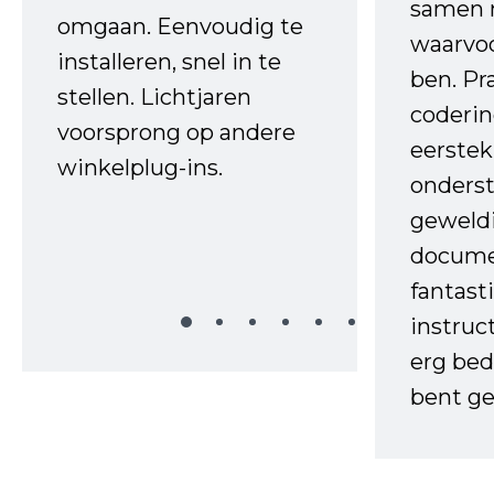
samen 
omgaan. Eenvoudig te
waarvo
installeren, snel in te
ben. Pr
stellen. Lichtjaren
coderin
voorsprong op andere
eerstek
winkelplug-ins.
onderst
geweld
docume
fantast
instruc
erg bed
bent ge