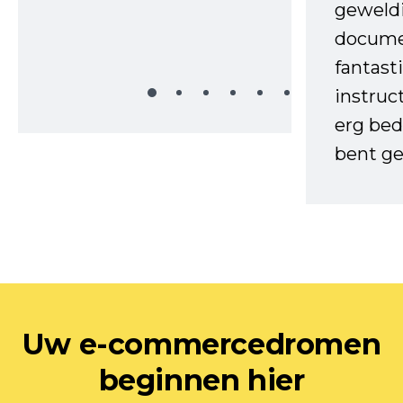
geweld
docume
fantast
instruc
erg bed
bent ge
Uw e-commercedromen
beginnen hier