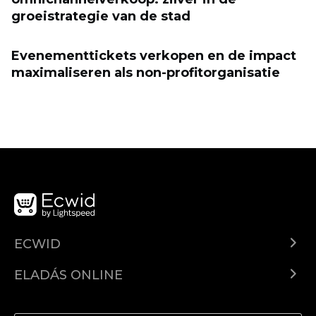
groeistrategie van de stad
Evenementtickets verkopen en de impact
maximaliseren als non-profitorganisatie
ECWID
Ecwid.com
ELADÁS ONLINE
Árkalkuláció
Eladni mindenhol
Súgó
Eladás a Facebookon