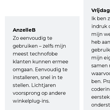
Vrijdag
Ik ben 
indruk 
AnzelleB
mijn we
Zo eenvoudig te
heb aa
gebruiken – zelfs mijn
gebruik
meest technofobe
mijn ei
klanten kunnen ermee
samen 
omgaan. Eenvoudig te
waarvo
installeren, snel in te
ben. Pr
stellen. Lichtjaren
coderin
voorsprong op andere
eerstek
winkelplug-ins.
onderst