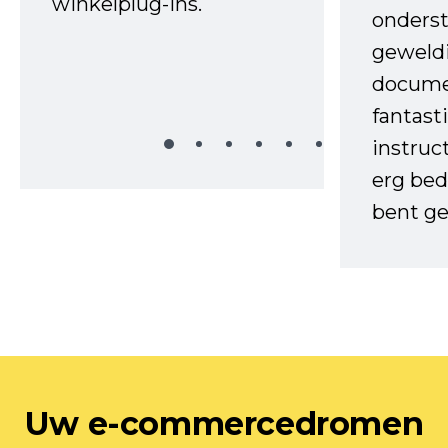
winkelplug-ins.
onderst
geweld
docume
fantast
instruc
erg bed
bent ge
Uw e-commercedromen