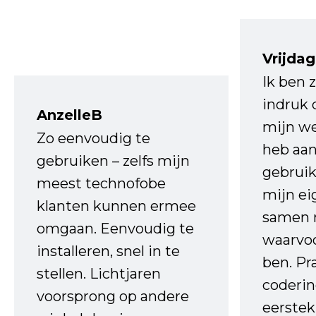
Vrijdag
Ik ben 
indruk 
AnzelleB
mijn we
Zo eenvoudig te
heb aa
gebruiken – zelfs mijn
gebruik
meest technofobe
mijn ei
klanten kunnen ermee
samen 
omgaan. Eenvoudig te
waarvo
installeren, snel in te
ben. Pr
stellen. Lichtjaren
coderin
voorsprong op andere
eerstek