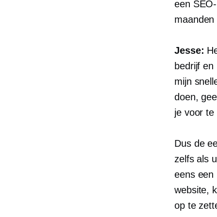
een SEO-p
maanden l
Jesse:
He
bedrijf en
mijn snell
doen, geef
je voor te
Dus de eer
zelfs als 
eens een 
website, k
op te zett