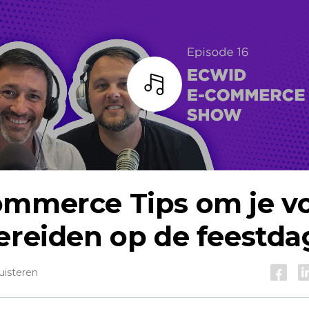
Listen
ommerce
Tips om je v
ereiden op de feestd
uisteren