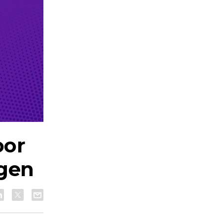
oor
agen