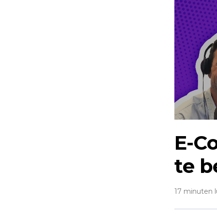
E-C
te b
17 minuten l