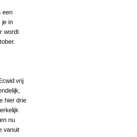
s een
 je in
r wordt
tober.
cwid vrij
ndelijk,
 hier drie
rkelijk
ben nu
e vanuit