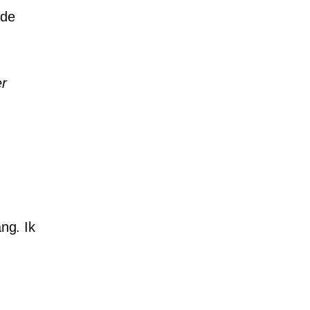
 de
er
ang. Ik