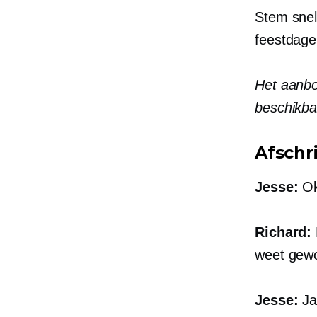
Stem snel
feestdage
Het aanbo
beschikba
Afschri
Jesse:
Ok
Richard:
weet gewo
Jesse:
Ja