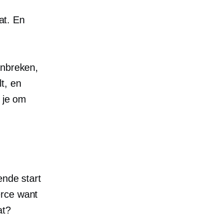
at. En
anbreken,
lt, en
t je om
ende start
rce
want
at?