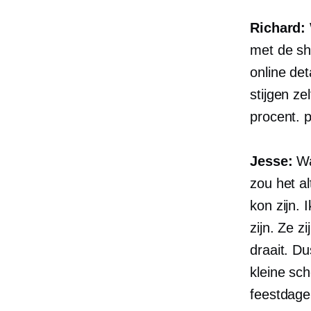
Richard:
met de sh
online de
stijgen ze
procent. 
Jesse:
Wa
zou het a
kon zijn.
zijn. Ze z
draait. Du
kleine sc
feestdage