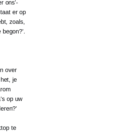
r ons'-
taat er op
bt, zoals,
e begon?'.
on over
het, je
arom
a's op uw
deren?'
top te