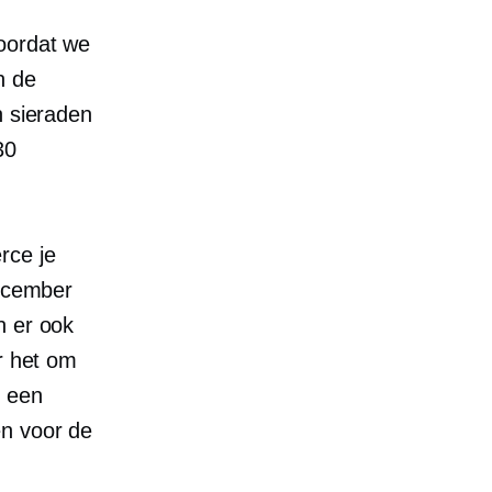
voordat we
n de
n sieraden
30
rce
je
december
n er ook
r het om
, een
en voor de