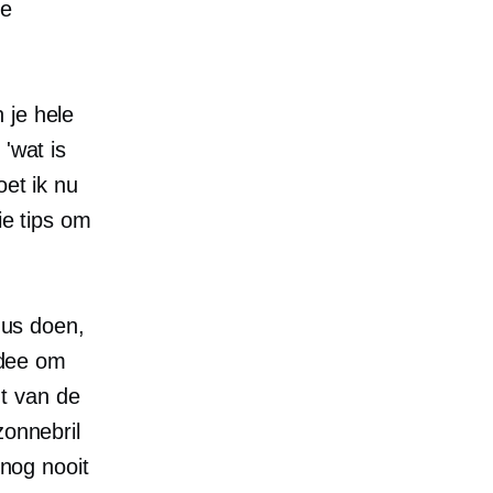
ee
 je hele
'wat is
oet ik nu
ie tips om
 dus doen,
 idee om
t van de
zonnebril
 nog nooit