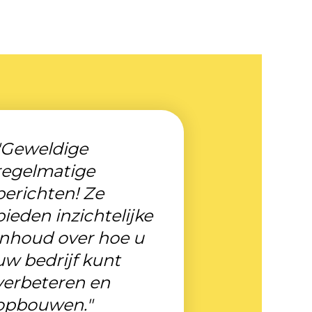
"Geweldige
regelmatige
berichten! Ze
bieden inzichtelijke
inhoud over hoe u
uw bedrijf kunt
verbeteren en
opbouwen."