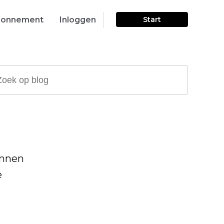
onnement
Inloggen
Start
unnen
e