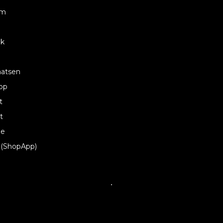
am
ok
aatsen
pp
t
t
be
 (ShopApp)