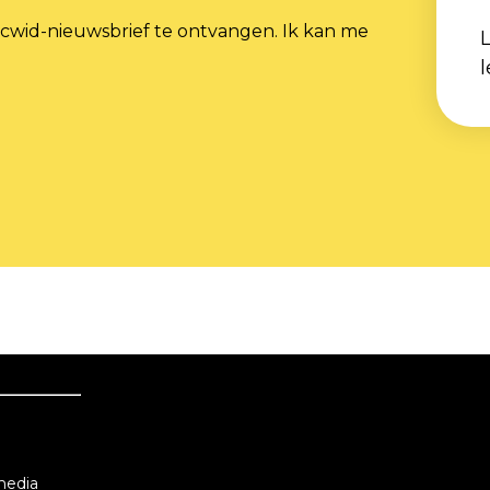
cwid-nieuwsbrief te ontvangen. Ik kan me
L
l
n
media