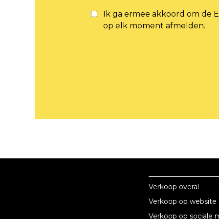
Ik ga ermee akkoord om de E
op elk moment afmelden.
online verkope
online verkopen
Verkoop overal
Verkoop op website
Oplossingen voor bedrijven
Verkoop op sociale 