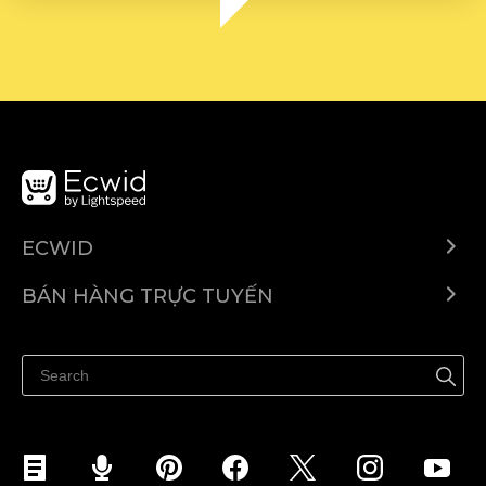
ECWID
Ecwid.com
BÁN HÀNG TRỰC TUYẾN
Trung tâm trợ giúp
Bán ở bất cứ đâu
Quảng bá ở bất cứ đâu
Kiểm soát mọi thứ