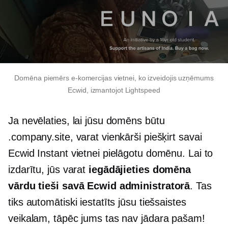
Domēna piemērs e-komercijas vietnei, ko izveidojis uzņēmums
Ecwid, izmantojot Lightspeed
Ja nevēlaties, lai jūsu domēns būtu
.company.site, varat vienkārši piešķirt savai
Ecwid Instant vietnei pielāgotu domēnu. Lai to
izdarītu, jūs varat
iegādājieties domēna
vārdu tieši savā Ecwid administratorā
. Tas
tiks automātiski iestatīts jūsu tiešsaistes
veikalam, tāpēc jums tas nav jādara pašam!