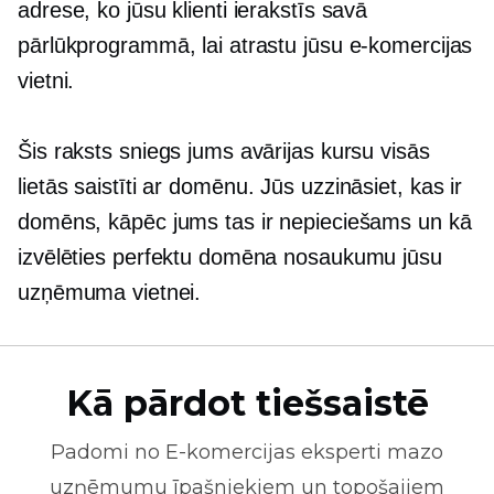
adrese, ko jūsu klienti ierakstīs savā
pārlūkprogrammā, lai atrastu jūsu e-komercijas
vietni.
Šis raksts sniegs jums avārijas kursu visās
lietās
saistīti ar domēnu.
Jūs uzzināsiet, kas ir
domēns, kāpēc jums tas ir nepieciešams un kā
izvēlēties perfektu domēna nosaukumu jūsu
uzņēmuma vietnei.
Kā pārdot tiešsaistē
Padomi no
E-komercijas
eksperti mazo
uzņēmumu īpašniekiem un topošajiem