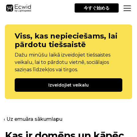
今すぐ始める
Viss, kas nepieciešams, lai
pārdotu tiešsaistē
Dažu minūšu laikā izveidojiet tiešsaistes
veikalu, lai to pārdotu vietnē, sociālajos
saziņas līdzekļos vai tirgos.
Izveidojiet veikalu
‹ Uz emuāra sākumlapu
Kas ir domēns un kāpēc