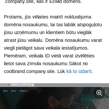
.company.site, kas ir Ecwid domēns.
Protams, jūs vēlaties mainīt noklusējuma
domēna nosaukumu, lai tas labāk atspoguļotu
jūsu uzņēmumu un klientiem būtu vieglāk
atrast jūsu veikalu. Domēna nosaukumu varat
viegli pielāgot sava veikala iestatījumos.
Piemēram, veikala ID vietā varat izvēlēties
lietot sava zīmola nosaukumu
Sākot no
coolbrand.company.site. Lūk
kā to izdarīt
.