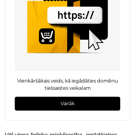
Vienkāršākais veids, kā iegādāties domēnu
tiešsaistes veikalam
Vairāk
Vēl viena lieliska priekšrocība, iegādājoties