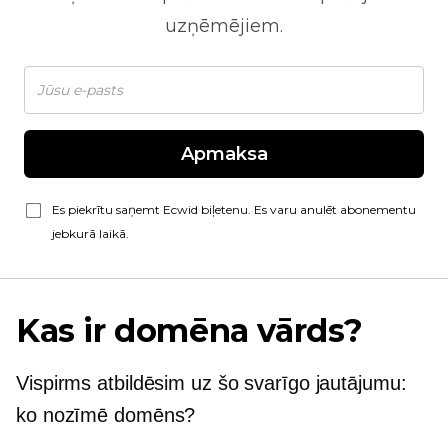
uzņēmējiem.
Apmaksa
Es piekrītu saņemt Ecwid biļetenu. Es varu anulēt abonementu
jebkurā laikā.
Kas ir domēna vārds?
Vispirms atbildēsim uz šo svarīgo jautājumu:
ko nozīmē domēns?