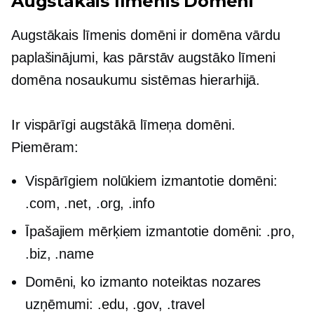
Augstākais līmenis
Domēni
Augstākais līmenis
domēni ir domēna vārdu
paplašinājumi, kas pārstāv augstāko līmeni
domēna nosaukumu sistēmas hierarhijā.
Ir vispārīgi
augstākā līmeņa
domēni.
Piemēram:
Vispārīgiem nolūkiem izmantotie domēni:
.com, .net, .org, .info
Īpašajiem mērķiem izmantotie domēni: .pro,
.biz, .name
Domēni, ko izmanto noteiktas nozares
uzņēmumi: .edu, .gov, .travel