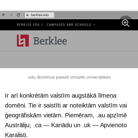
.edu domēnus parasti izmanto universitātes
Ir arī
konkrētām valstīm
augstākā līmeņa
domēni. Tie ir saistīti ar noteiktām valstīm vai
ģeogrāfiskām vietām. Piemēram, .au apzīmē
Austrāliju, .ca — Kanādu un .uk — Apvienoto
Karalisti.