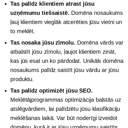
Tas palīdz klientiem atrast jūsu
uzņēmumu tiešsaistē.
Domēna nosaukums
ļauj klientiem vieglāk atcerēties jūsu vietni un
to meklēt.
Tas nosaka jūsu zīmolu.
Domēna vārds var
atbalstīt jūsu zīmolu, ļaujot klientiem zināt,
kas jūs esat un ko pārdodat. Unikāls domēna
nosaukums palīdz saistīt jūsu vārdu ar jūsu
produktu.
Tas palīdz optimizēt jūsu SEO.
Meklētājprogrammas optimizācija balstās uz
atslēgvārdiem, lai palīdzētu jūsu klasifikāciju
meklēšanas laikā. Var būt noderīgi izveidot
domēnu, kurā ir ar jūsu uzņēmumu saistīts