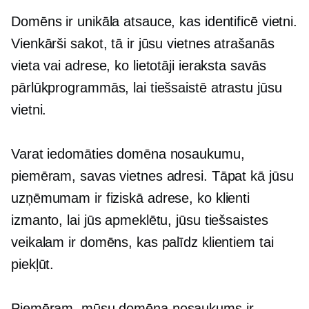
Domēns ir unikāla atsauce, kas identificē vietni.
Vienkārši sakot, tā ir jūsu vietnes atrašanās
vieta vai adrese, ko lietotāji ieraksta savās
pārlūkprogrammās, lai tiešsaistē atrastu jūsu
vietni.
Varat iedomāties domēna nosaukumu,
piemēram, savas vietnes adresi. Tāpat kā jūsu
uzņēmumam ir fiziskā adrese, ko klienti
izmanto, lai jūs apmeklētu, jūsu tiešsaistes
veikalam ir domēns, kas palīdz klientiem tai
piekļūt.
Piemēram, mūsu domēna nosaukums ir