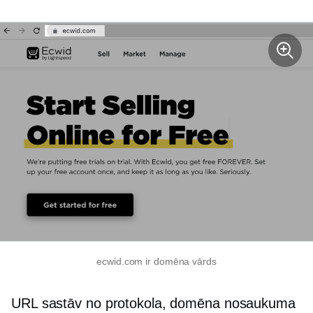
ecwid.com ir domēna vārds
URL sastāv no protokola, domēna nosaukuma