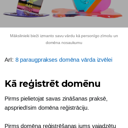
Mākslinieki bieži izmanto savu vārdu kā personīgo zīmolu un
domēna nosaukumu
Arī:
8 paraugprakses domēna vārda izvēlei
Kā reģistrēt domēnu
Pirms pielietojat savas zināšanas praksē,
apspriedīsim domēna reģistrāciju.
Pirms domēna reģistrēšanas jums vajadzētu