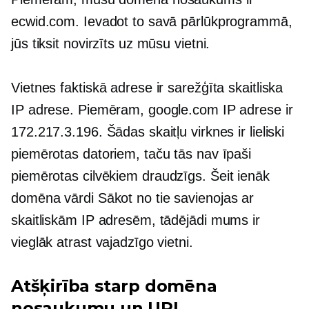
ecwid.com. Ievadot to savā pārlūkprogrammā,
jūs tiksit novirzīts uz mūsu vietni.
Vietnes faktiskā adrese ir sarežģīta skaitliska
IP adrese. Piemēram, google.com IP adrese ir
172.217.3.196. Šādas skaitļu virknes ir lieliski
piemērotas datoriem, taču tās nav īpaši
piemērotas
cilvēkiem draudzīgs.
Šeit ienāk
domēna vārdi
Sākot no
tie savienojas ar
skaitliskām IP adresēm, tādējādi mums ir
vieglāk atrast vajadzīgo vietni.
Atšķirība starp domēna
nosaukumu un URL