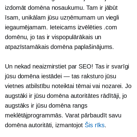
izdomāt domēna nosaukumu. Tam ir jābūt
īsam, unikālam jūsu uzņēmumam un viegli
iegaumējamam. Ieteicams izvēlēties .com
domēnu, jo tas ir vispopulārākais un
atpazīstamākais domēna paplašinājums.
Un nekad neaizmirstiet par SEO! Tas ir svarīgi
jūsu domēna iestādei — tas raksturo jūsu
vietnes atbilstību noteiktai tēmai vai nozarei. Jo
augstāki ir jūsu domēna autoritātes rādītāji, jo
augstāks ir jūsu domēna rangs
meklētājprogrammās. Varat pārbaudīt savu
domēna autoritāti, izmantojot
Šis rīks
.