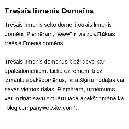
Trešais līmenis
Domains
Trešais līmenis
seko domēni
otrais līmenis
domēni. Piemēram, “www” ir visizplatītākais
trešais līmenis
domēns
Trešais līmenis
domēnus bieži dēvē par
apakšdomēniem. Lielie uzņēmumi bieži
izmanto apakšdomēnus, lai atšķirtu nodaļas vai
savas vietnes daļas. Piemēram, uzņēmums
var mitināt savu emuāru tādā apakšdomēnā kā
“blog.companywebsite.com”.