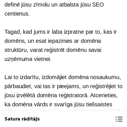
definē jūsu zīmolu un atbalsta jūsu SEO
centienus.
Tagad, kad jums ir laba izpratne par to, kas ir
domēns, un esat iepazinies ar domēna
struktūru, varat reģistrēt domēnu savai
uzņēmuma vietnei.
Lai to izdarītu, izdomājiet domēna nosaukumu,
pārbaudiet, vai tas ir pieejams, un reģistrējiet to
jūsu izvēlētā domēna reģistratorā. Atcerieties,
ka domēna vārds ir svarīga jūsu tiešsaistes
klātbūtnes sastāvdaļa, tāpēc izvēlieties to
Satura rādītājs
saprātīgi.