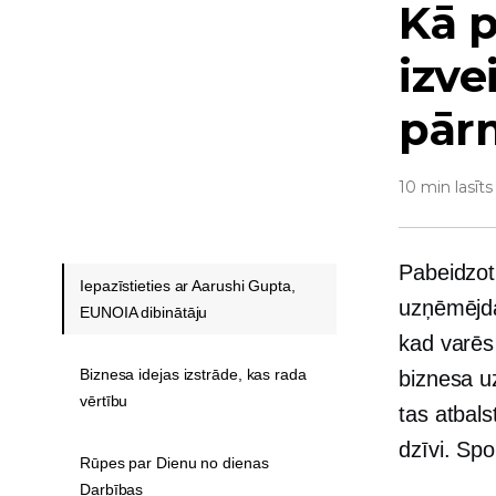
Kā 
izve
pār
10 min lasīts
Pabeidzot
Iepazīstieties ar Aarushi Gupta,
uzņēmējda
EUNOIA dibinātāju
kad varēs 
Biznesa idejas izstrāde, kas rada
biznesa uz
vērtību
tas atbals
dzīvi. Spo
Rūpes par Dienu no dienas
Darbības