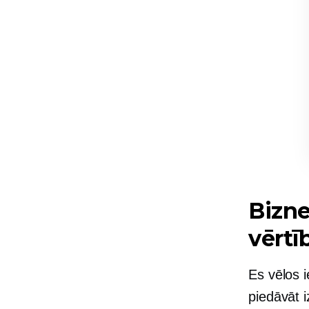
Bizne
vērtī
Es vēlos 
piedāvāt 