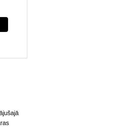
ājušajā
aras