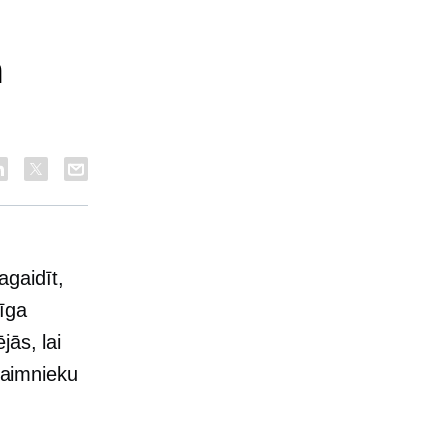
a
gaidīt,
mīga
jās, lai
ksaimnieku