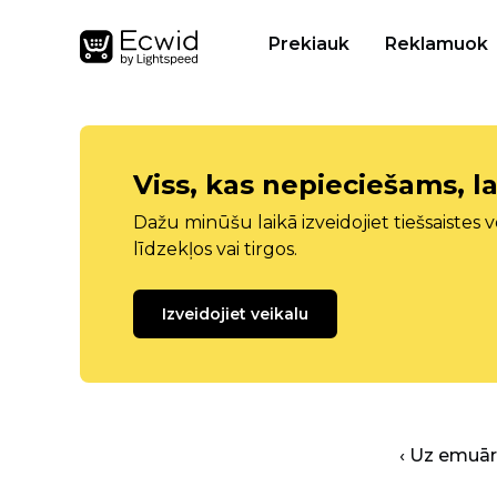
Prekiauk
Reklamuok
Viss, kas nepieciešams, la
Dažu minūšu laikā izveidojiet tiešsaistes ve
līdzekļos vai tirgos.
Izveidojiet veikalu
‹ Uz emuā