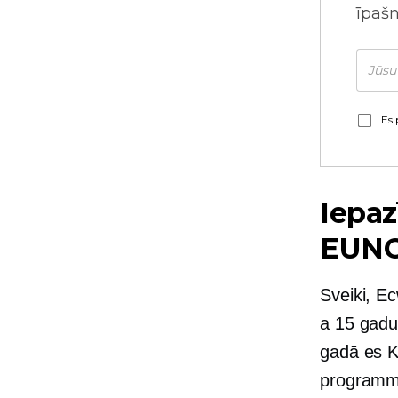
īpaš
Es 
Iepaz
EUNO
Sveiki, E
a
15 gadu
gadā es K
programmu