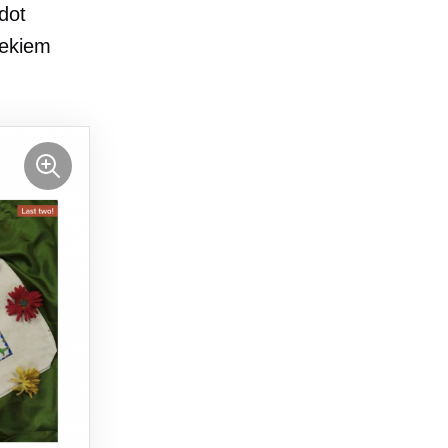
dot
iekiem