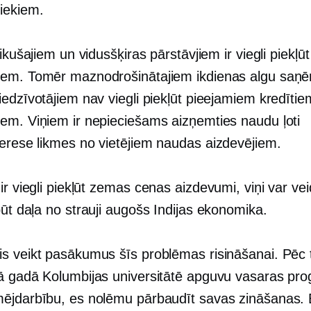
iekiem.
tikušajiem un vidusšķiras pārstāvjiem ir viegli piekļū
em. Tomēr maznodrošinātajiem ikdienas algu saņ
edzīvotājiem nav viegli piekļūt pieejamiem kredītie
em. Viņiem ir nepieciešams aizņemties naudu ļoti
terese
likmes no vietējiem naudas aizdevējiem.
ir viegli piekļūt
zemas cenas
aizdevumi, viņi var vei
būt daļa no
strauji augošs
Indijas ekonomika.
s veikt pasākumus šīs problēmas risināšanai. Pēc
ā gadā Kolumbijas universitātē apguvu vasaras p
ējdarbību, es nolēmu pārbaudīt savas zināšanas.