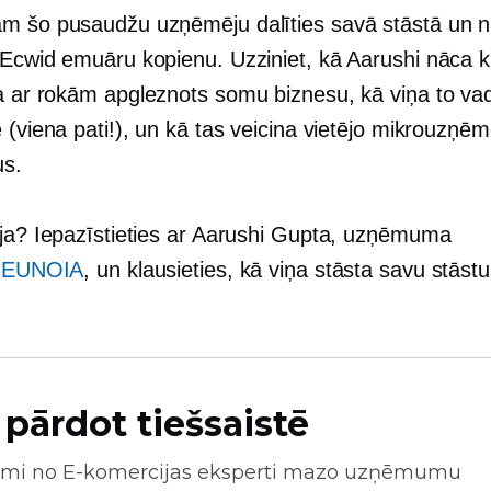
m šo pusaudžu uzņēmēju dalīties savā stāstā un 
 Ecwid emuāru kopienu. Uzziniet, kā Aarushi nāca kl
 a
ar rokām apgleznots
somu biznesu, kā viņa to va
 (viena pati!), un kā tas veicina vietējo mikrouzņēm
s.
ēja? Iepazīstieties ar Aarushi Gupta, uzņēmuma
u
EUNOIA
, un klausieties, kā viņa stāsta savu stāst
 pārdot tiešsaistē
mi no
E-komercijas
eksperti mazo uzņēmumu