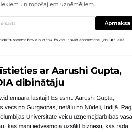
niekiem un topošajiem uzņēmējiem.
Apmaksa
piekrītu saņemt Ecwid biļetenu. Es varu anulēt abonementu jebkurā laikā.
īstieties ar Aarushi Gupta,
IA dibinātāju
cwid emuāra lasītāji! Es esmu Aarushi Gupta,
s vecs
no Gurgaonas, netālu no Ņūdeli, Indijā. Pag
olumbijas Universitātē veicu uzņēmējdarbības vas
, kas mani iedvesmoja uzsākt biznesu, kas rada