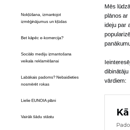
Mēs lūdzā
Nokļūšana, izmantojot
plānos ar
izmēģinājumus un kļūdas
ideju par
popularizē
Bet kāpēc e-komercija?
panākumu
Sociālo mediju izmantošana
veikala reklamēšanai
Ieinteres
dibinātāj
Labākais padoms? Nebaidieties
vārdiem:
nosmērēt rokas
Lielie EUNOIA plāni
Kā
Vairāk šādu stāstu
Pado