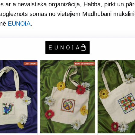
es ar a
nevalstiska
organizācija, Habba, pirkt un pār
apgleznots
somas no vietējiem Madhubani mākslin
tnē
EUNOIA
.