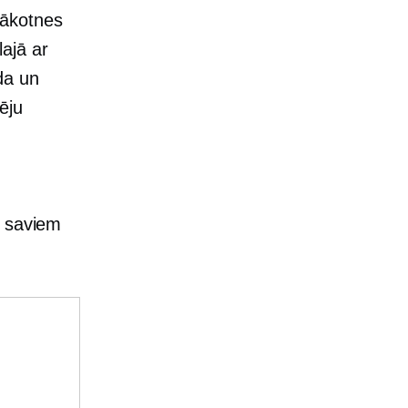
nākotnes
ajā ar
da un
ēju
u saviem