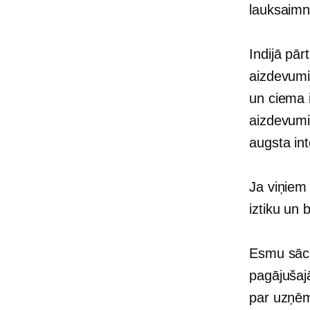
lauksaimn
Indijā pār
aizdevumi
un ciema i
aizdevumi
augsta in
Ja viņiem 
iztiku un 
Esmu sāci
pagājušaj
par uzņēm