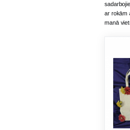
sadarboji
ar rokām 
manā vie