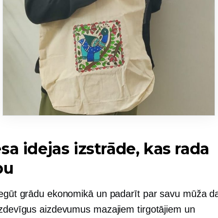
sa idejas izstrāde, kas rada
bu
iegūt grādu ekonomikā un padarīt par savu mūža d
izdevīgus aizdevumus mazajiem tirgotājiem un