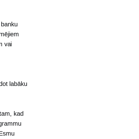
t banku
ēmējiem
m vai
dot labāku
 tam, kad
rogrammu
 Esmu