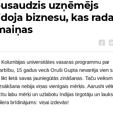
pusaudzis uzņēmējs
idoja biznesu, kas rad
maiņas
 Kolumbijas universitātes vasaras programmu par
rbību, 15 gadus vecā Oruši Gupta nevarēja vien sa
likt lietā savas jauniegūtās zināšanas. Taču veiks
sākšana nebija viņas vienīgais mērķis. Aarushi vēlē
tītu labu mērķi un uzlabotu Indijas tirgotāju un lau
ilera brīdinājums: viņai izdevās!