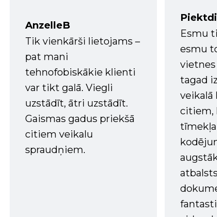
Piektd
AnzelleB
Esmu ti
Tik vienkārši lietojams –
esmu to
pat mani
vietnes
tehnofobiskākie klienti
tagad i
var tikt galā. Viegli
veikalā
uzstādīt, ātri uzstādīt.
citiem
Gaismas gadus priekšā
tīmekļa 
citiem veikalu
kodējum
spraudņiem.
augstā
atbalsts
dokume
fantast