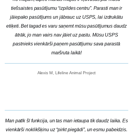
tiešsaistes pasūtījumu “izpildes centru”. Parasti man ir
jāiepako pasūtījums un jābrauc uz USPS, lai izdrukātu
etiķeti. Bet tagad es varu saņemt mūsu pasūtījumus daudz
ātrāk, jo man vairs nav jāiet uz pastu. Mūsu USPS
pastnieks vienkārši paņem pasūtījumu sava parastā
maršruta laikā!
Alexis M, Lifeline Animal Project
Man patīk šī funkcija, un tas man ietaupa tik daudz laika. Es
vienkārši noklikšķinu uz “pirkt piegādi”, un esmu pabeidzis.