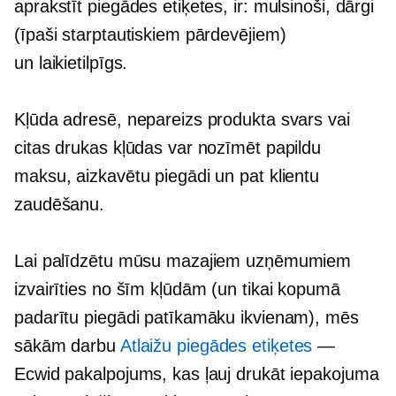
aprakstīt piegādes etiķetes, ir: mulsinoši, dārgi
(īpaši starptautiskiem pārdevējiem)
un
laikietilpīgs.
Kļūda adresē, nepareizs produkta svars vai
citas drukas kļūdas var nozīmēt papildu
maksu, aizkavētu piegādi un pat klientu
zaudēšanu.
Lai palīdzētu mūsu mazajiem uzņēmumiem
izvairīties no šīm kļūdām (un tikai kopumā
padarītu piegādi patīkamāku ikvienam), mēs
sākām darbu
Atlaižu piegādes etiķetes
—
Ecwid pakalpojums, kas ļauj drukāt iepakojuma