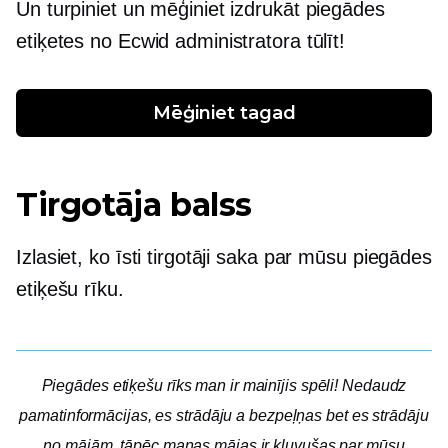
Un turpiniet un mēģiniet izdrukāt piegādes
etiķetes no Ecwid administratora tūlīt!
Mēģiniet tagad
Tirgotāja balss
Izlasiet, ko īsti tirgotāji saka par mūsu piegādes
etiķešu rīku.
Piegādes etiķešu rīks man ir mainījis spēli! Nedaudz
pamatinformācijas, es strādāju a
bezpeļņas
bet es strādāju
no mājām, tāpēc manas mājas ir kļuvušas par mūsu