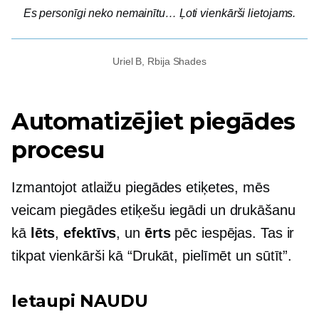
Es personīgi neko nemainītu… Ļoti vienkārši lietojams.
Uriel B, Rbija Shades
Automatizējiet piegādes
procesu
Izmantojot atlaižu piegādes etiķetes, mēs
veicam piegādes etiķešu iegādi un drukāšanu
kā
lēts
,
efektīvs
, un
ērts
pēc iespējas. Tas ir
tikpat vienkārši kā “Drukāt, pielīmēt un sūtīt”.
Ietaupi NAUDU