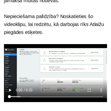
jāmaksā muitas nodevas.
Nepieciešama palīdzība? Noskatieties šo
videoklipu, lai redzētu, kā darbojas rīks Atlaižu
piegādes etiķetes.