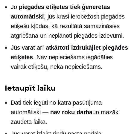
Jo
piegādes etiķetes tiek ģenerētas
automātiski
, jūs krasi ierobežosit piegādes
etiķešu kļūdas, kā rezultātā samazināsies
atgriešana un neplānoti piegādes izdevumi.
Jūs varat arī
atkārtoti izdrukājiet piegādes
etiķetes
. Nav nepieciešams iegādāties
vairāk etiķešu, nekā nepieciešams.
Ietaupīt laiku
Dati tiek iegūti no katra pasūtījuma
automātiski —
nav roku darba
un mazāk
zaudētā laika.
Jūs varat izlaist rindu pasta nodaļā.