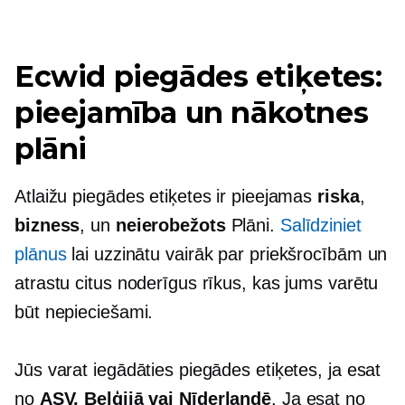
Ecwid piegādes etiķetes:
pieejamība un nākotnes
plāni
Atlaižu piegādes etiķetes ir pieejamas
riska
,
bizness
, un
neierobežots
Plāni.
Salīdziniet
plānus
lai uzzinātu vairāk par priekšrocībām un
atrastu citus noderīgus rīkus, kas jums varētu
būt nepieciešami.
Jūs varat iegādāties piegādes etiķetes, ja esat
no
ASV, Beļģijā vai Nīderlandē
. Ja esat no