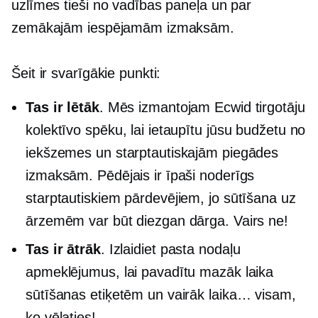
uzlīmes tieši no vadības paneļa un par
zemākajām iespējamām izmaksām.
Šeit ir svarīgākie punkti:
Tas ir lētāk
. Mēs izmantojam Ecwid tirgotāju
kolektīvo spēku, lai ietaupītu jūsu budžetu no
iekšzemes un starptautiskajām piegādes
izmaksām. Pēdējais ir īpaši noderīgs
starptautiskiem pārdevējiem, jo ​​​​sūtīšana uz
ārzemēm var būt diezgan dārga. Vairs ne!
Tas ir ātrāk
. Izlaidiet pasta nodaļu
apmeklējumus, lai pavadītu mazāk laika
sūtīšanas etiķetēm un vairāk laika… visam,
ko vēlaties!