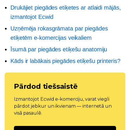
Drukājiet piegādes etiķetes ar atlaidi mājās,
izmantojot Ecwid
Uzņēmēja rokasgrāmata par piegādes
etiķetēm e-komercijas veikaliem
Īsumā par piegādes etiķešu anatomiju
Kāds ir labākais piegādes etiķešu printeris?
Pārdod tiešsaistē
Izmantojot Ecwid e-komerciju, varat viegli
pārdot jebkur un ikvienam — internetā un
visā pasaulē.