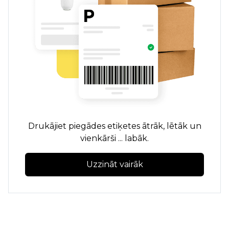
Drukājiet piegādes etiķetes ātrāk, lētāk un
vienkārši ... labāk.
Uzzināt vairāk