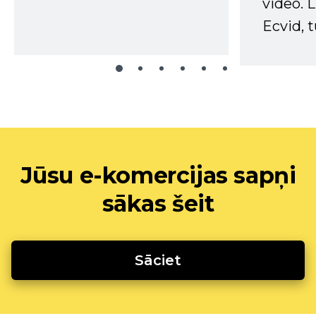
video. L
Ecvid, t
Jūsu e-komercijas sapņi
sākas šeit
Sāciet