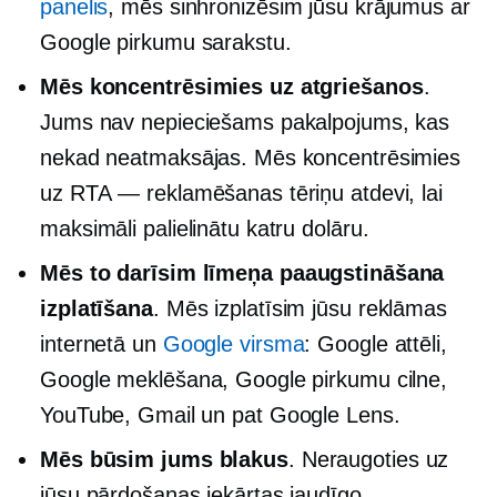
panelis
, mēs sinhronizēsim jūsu krājumus ar
Google pirkumu sarakstu.
Mēs koncentrēsimies uz atgriešanos
.
Jums nav nepieciešams pakalpojums, kas
nekad neatmaksājas. Mēs koncentrēsimies
uz RTA — reklamēšanas tēriņu atdevi, lai
maksimāli palielinātu katru dolāru.
Mēs to darīsim
līmeņa paaugstināšana
izplatīšana
. Mēs izplatīsim jūsu reklāmas
internetā un
Google virsma
: Google attēli,
Google meklēšana, Google pirkumu cilne,
YouTube, Gmail un pat Google Lens.
Mēs būsim jums blakus
. Neraugoties uz
jūsu pārdošanas iekārtas jaudīgo