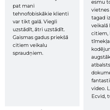
esmu to
pat mani
vietnes
tehnofobiskākie klienti
tagad i
var tikt galā. Viegli
veikalā
uzstādīt, ātri uzstādīt.
citiem
Gaismas gadus priekšā
tīmekļa 
citiem veikalu
kodējum
spraudņiem.
augstā
atbalsts
dokume
fantast
video. L
Ecvid, t