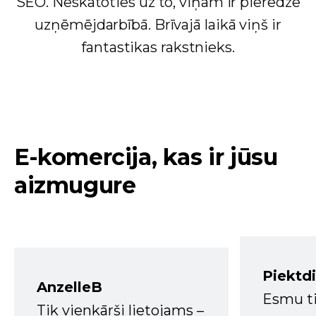
SEO. Neskatoties uz to, viņam ir pieredze
uzņēmējdarbībā. Brīvajā laikā viņš ir
fantastikas rakstnieks.
E-komercija, kas ir jūsu
aizmugure
Piektd
AnzelleB
Esmu ti
Tik vienkārši lietojams –