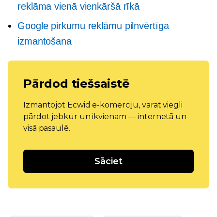
reklāma vienā vienkāršā rīkā
Google pirkumu reklāmu pilnvērtīga
izmantošana
Pārdod tiešsaistē
Izmantojot Ecwid e-komerciju, varat viegli
pārdot jebkur un ikvienam — internetā un
visā pasaulē.
Sāciet