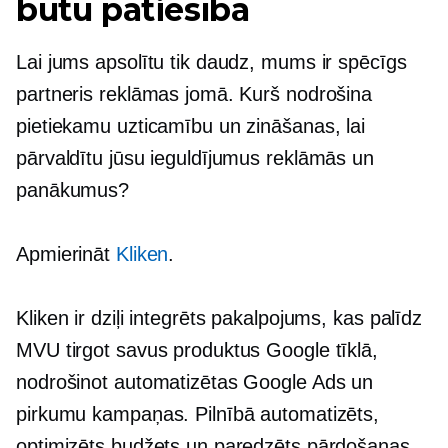
būtu patiesība
Lai jums apsolītu tik daudz, mums ir spēcīgs
partneris reklāmas jomā. Kurš nodrošina
pietiekamu uzticamību un zināšanas, lai
pārvaldītu jūsu ieguldījumus reklāmās un
panākumus?
Apmierināt
Kliken
.
Kliken ir dziļi integrēts pakalpojums, kas palīdz
MVU tirgot savus produktus Google tīklā,
nodrošinot automatizētas Google Ads un
pirkumu kampaņas. Pilnībā automatizēts,
optimizēts budžets un paredzēts pārdošanas