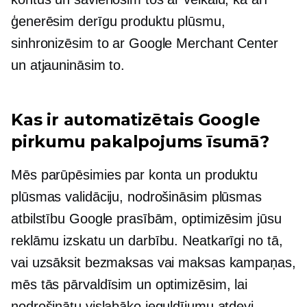
ģenerēsim derīgu produktu plūsmu,
sinhronizēsim to ar Google Merchant Center
un atjaunināsim to.
Kas ir automatizētais Google
pirkumu pakalpojums īsumā?
Mēs parūpēsimies par konta un produktu
plūsmas validāciju, nodrošināsim plūsmas
atbilstību Google prasībām, optimizēsim jūsu
reklāmu izskatu un darbību. Neatkarīgi no tā,
vai uzsāksit bezmaksas vai maksas kampaņas,
mēs tās pārvaldīsim un optimizēsim, lai
nodrošinātu vislabāko ieguldījumu atdevi.