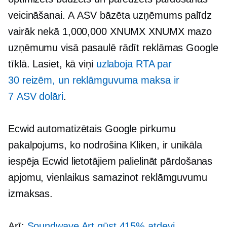
veicināšanai. A
ASV bāzēta
uzņēmums palīdz
vairāk nekā 1,000,000 XNUMX XNUMX mazo
uzņēmumu visā pasaulē rādīt reklāmas Google
tīklā. Lasiet, kā viņi
uzlaboja RTA par
30 reizēm, un reklāmguvuma maksa ir
7 ASV dolāri
.
Ecwid automatizētais Google pirkumu
pakalpojums, ko nodrošina Kliken, ir unikāla
iespēja Ecwid lietotājiem palielināt pārdošanas
apjomu, vienlaikus samazinot reklāmguvumu
izmaksas.
Arī:
Soundwave Art gūst 415% atdevi,