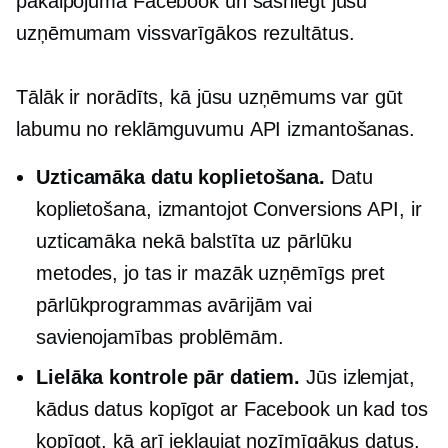
pakalpojumā Facebook un sasniegt jūsu
uzņēmumam vissvarīgākos rezultātus.
Tālāk ir norādīts, kā jūsu uzņēmums var gūt
labumu no reklāmguvumu API izmantošanas.
Uzticamāka datu koplietošana.
Datu
koplietošana, izmantojot Conversions API, ir
uzticamāka nekā
balstīta uz pārlūku
metodes, jo tas ir mazāk uzņēmīgs pret
pārlūkprogrammas avārijām vai
savienojamības problēmām.
Lielāka kontrole pār datiem.
Jūs izlemjat,
kādus datus kopīgot ar Facebook un kad tos
kopīgot, kā arī iekļaujat nozīmīgākus datus.