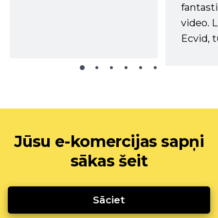
fantast
video. L
Ecvid, t
Jūsu e-komercijas sapņi
sākas šeit
Sāciet