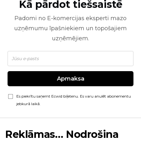
Kā pārdot tiešsaistē
Padomi no
E-komercijas
eksperti mazo
uzņēmumu īpašniekiem un topošajiem
uzņēmējiem.
Apmaksa
Es piekrītu saņemt Ecwid biļetenu. Es varu anulēt abonementu
jebkurā laikā.
Reklāmas… Nodrošina