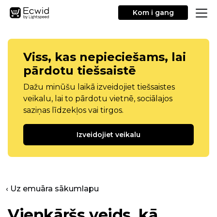
Kom i gang
Viss, kas nepieciešams, lai
pārdotu tiešsaistē
Dažu minūšu laikā izveidojiet tiešsaistes
veikalu, lai to pārdotu vietnē, sociālajos
saziņas līdzekļos vai tirgos.
Izveidojiet veikalu
‹ Uz emuāra sākumlapu
Vienkāršs veids, kā