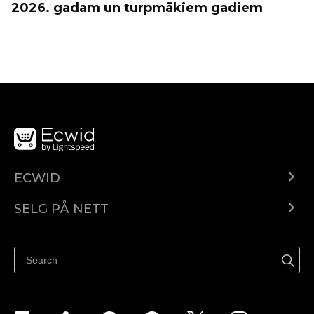
2026. gadam un turpmākiem gadiem
ECWID
Ecwid.com
SELG PÅ NETT
Pris
Selg hvor som helst
Hjelpesenter
Selg på Facebook
Selg på Instagram