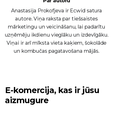
Par autoru
Anastasija Prokofjeva ir Ecwid satura
autore. Viņa raksta par tiešsaistes
mārketingu un veicināšanu, lai padarītu
uzņēmēju ikdienu vieglāku un izdevīgāku.
Viņai ir arī mīksta vieta kaķiem, šokolāde
un kombučas pagatavošana mājās.
E-komercija, kas ir jūsu
aizmugure