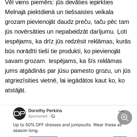
Vēl viens piemērs: jūs devāties iepirkties
Melnajā piektdienā un tiešsaistes veikala
grozam pievienojāt daudz preču, taču pēc tam
jūs novērsāties un nepabeidzāt darījumu. Ļoti
iespējams, ka drīz jūs redzēsit reklāmas, kurās
būs norādīti tieši tie produkti, ko pievienojāt
savam grozam. Iespējams, ka šīs reklāmas
jums atgādinās par jūsu pamesto grozu, un jūs
atgriezīsities vietnē, lai iegādātos kaut ko, ko
atstājāt.