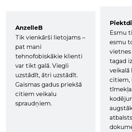
Piektd
AnzelleB
Esmu ti
Tik vienkārši lietojams –
esmu to
pat mani
vietnes
tehnofobiskākie klienti
tagad i
var tikt galā. Viegli
veikalā
uzstādīt, ātri uzstādīt.
citiem
Gaismas gadus priekšā
tīmekļa 
citiem veikalu
kodējum
spraudņiem.
augstā
atbalsts
dokume