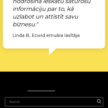
nodrošina ieskatu saturošu
informāciju par to, kā
uzlabot un attīstīt savu
biznesu."
Linda B., Ecwid emuāra lasītāja
Ecwid
Ecwid
Ecwidi ajaveeb
Abikeskus