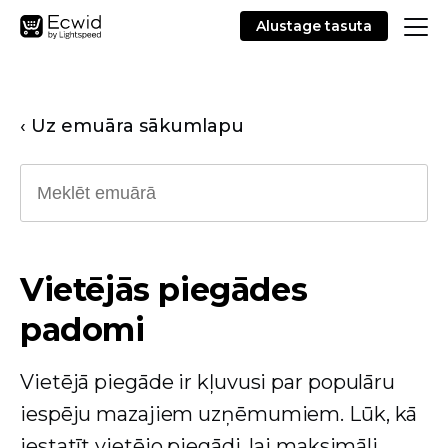
Alustage tasuta
‹ Uz emuāra sākumlapu
Vietējās piegādes
padomi
Vietējā piegāde ir kļuvusi par populāru
iespēju mazajiem uzņēmumiem. Lūk, kā
iestatīt vietējo piegādi, lai maksimāli